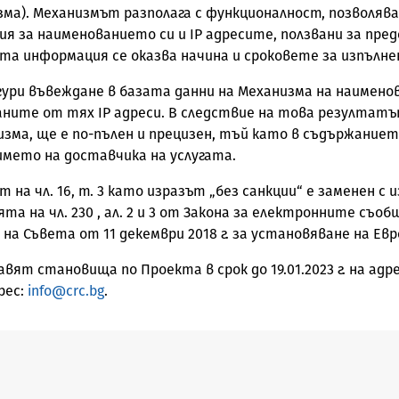
ма). Механизмът разполага с функционалност, позволяващ
 за наименованието си и IP адресите, ползвани за предо
та информация се оказва начина и сроковете за изпълне
сигури въвеждане в базата данни на Механизма на наиме
ваните от тях IP адреси. В следствие на това резултат
зма, ще e по-пълен и прецизен, тъй като в съдържанието
името на доставчика на услугата.
на чл. 16, т. 3 като изразът „без санкции“ е заменен с 
на чл. 230 , ал. 2 и 3 от Закона за електронните съобщ
и на Съвета от 11 декември 2018 г. за установяване на Е
 становища по Проекта в срок до 19.01.2023 г. на адрес: 
рес:
info@crc.bg
.