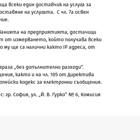
а всеки един доставчик на услуга за
ставяне на услугата. С чл. 7а освен
ние.
нованията на предприятията, достачици
ът от измерването, който получава всеки
 му ще са налични както IP адреса, от
израза „без допълнителни разходи“.
ения, както и на чл. 105 от Директива
вропейски кодекс за електронни съобщения.
гр. София, ул. „Й. В. Гурко” № 6, Комисия