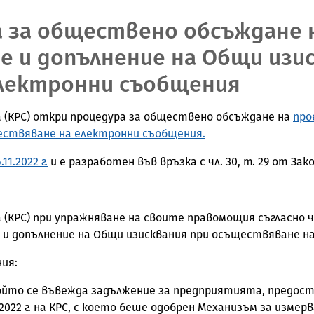
а за обществено обсъждане 
е и допълнение на Общи изи
лектронни съобщения
 (КРС) откри процедура за обществено обсъждане на
про
ествяване на електронни съобщения.
.11.2022 г.
и е разработен във връзка с чл. 30, т. 29 от З
(КРС) при упражняване на своите правомощия съгласно чл
е и допълнение на Общи изисквания при осъществяване н
ия:
с който се въвежда задължение за предприятията, предос
.2022 г. на КРС, с което беше одобрен Механизъм за изме