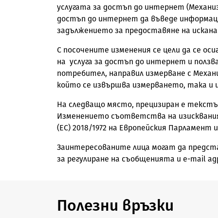
услугата за достъп до интернет (Механиз
достъп до интернет да въведе информация
задължението за предоставяне на искана
С посочените изменения се цели да се о
на услуга за достъп до интернет и полз
потребител, направил измерване с Механи
който се извършва измерването, така и 
На следващо място, прецизиран е текстът 
Изменението съответства на изискванията 
(EС) 2018/1972 на Европейския Парламент 
Заинтересованите лица могат да представят
за регулиране на съобщенията и e-mail ад
Полезни връзки