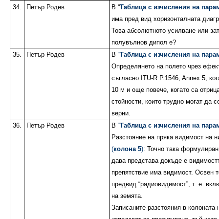
34.
Петър Родев
В “
Таблица с изчисления на парам
има пред вид хоризонталната диагр
Това абсолютното усилване или за
полувълнов дипол е?
35.
Петър Родев
В
“
Таблица с изчисления на парам
Определянето на полето чрез ефек
съгласно ITU-R P.1546, Annex 5, ко
10 м и още повече, когато са отриц
стойности, които трудно могат да с
верни.
36.
Петър Родев
В
“
Таблица с изчисления на парам
Разстояние на пряка видимост на н
(
колона 5
)
: Точно така формулиран
дава представа докъде е видимостт
препятствие има видимост. Освен т
предвид “радиовидимост”, т. е. вкл
на земята.
Записаните разстояния в колоната 