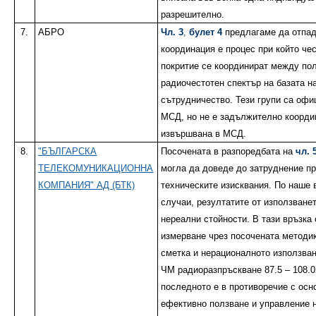
разрешително.
7.
АБРО
Чл. 3
,
булет 4
предлагаме да отпа
координация е процес при който чес
покритие се координират между по
радиочестотен спектър на базата н
сътрудничество. Тези групи са офи
МСД, но не е задължително коорди
извършвана в МСД.
8.
"БЪЛГАРСКА
Посочената в разпоредбата на
чл. 
ТЕЛЕКОМУНИКАЦИОННА
могла да доведе до затруднение пр
КОМПАНИЯ" АД (БТК)
техническите изисквания. По наше 
случаи, резултатите от използванет
нереални стойности. В тази връзка 
измерване чрез посочената методик
сметка и нерационалното използван
ЧМ радиоразпръскване 87.5 – 108.0
последното е в противоречие с осн
ефективно ползване и управление 