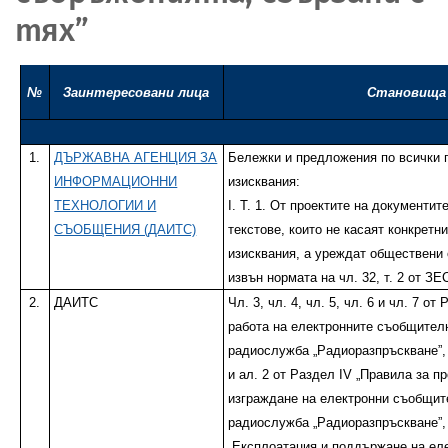
тях”
№
Заинтересовани лица
Становища
1.
ДЪРЖАВНА АГЕНЦИЯ ЗА
Бележки и предложения по всички 
ИНФОРМАЦИОННИ
изисквания:
ТЕХНОЛОГИИ И
I. Т. 1. От проектите на документит
СЪОБЩЕНИЯ (ДАИТС)
текстове, които не касаят конкретн
изисквания, а уреждат обществени
извън нормата на чл. 32, т. 2 от ЗЕ
2.
ДАИТС
Чл. 3, чл. 4, чл. 5, чл. 6 и чл. 7 от
работа на електронните съобщител
радиослужба „Радиоразпръскване”, ч
и ал. 2 от Раздел IV „Правила за п
изграждане на електронни съобщит
радиослужба „Радиоразпръскване”,
„Експлоатация и поддържане на ел