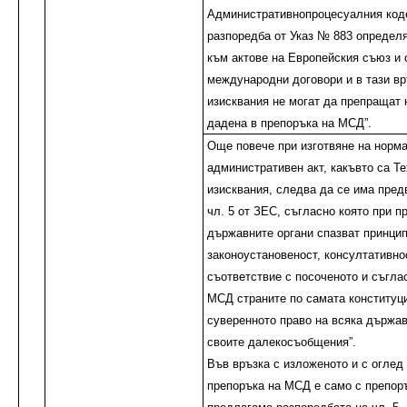
Административнопроцесуалния код
разпоредба от Указ № 883 определ
към актове на Европейския съюз и
международни договори и в тази вр
изисквания не могат да препращат 
дадена в препоръка на МСД”.
Още повече при изготвяне на норм
административен акт, какъвто са Т
изисквания, следва да се има пред
чл. 5 от ЗЕС, съгласно която при п
държавните органи спазват принцип
законоустановеност, консултативно
съответствие с посоченото и съгла
МСД страните по самата конституц
суверенното право на всяка държа
своите далекосъобщения”.
Във връзка с изложеното и с оглед
препоръка на МСД е само с препор