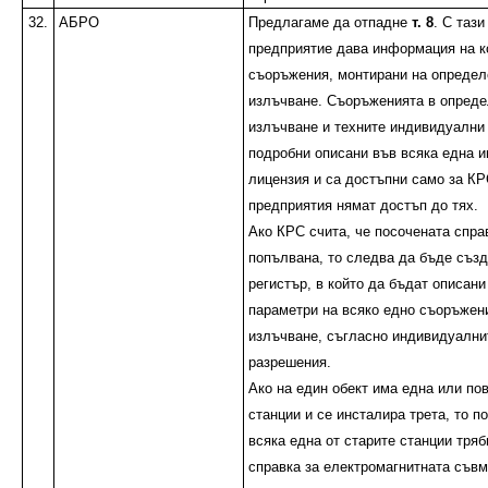
32.
АБРО
Предлагаме да отпадне
т. 8
. С таз
предприятие дава информация на к
съоръжения, монтирани на определ
излъчване. Съоръженията в опреде
излъчване и техните индивидуални 
подробни описани във всяка една 
лицензия и са достъпни само за КР
предприятия нямат достъп до тях.
Ако КРС счита, че посочената спра
попълвана, то следва да бъде съз
регистър, в който да бъдат описан
параметри на всяко едно съоръжени
излъчване, съгласно индивидуални
разрешения.
Ако на един обект има една или по
станции и се инсталира трета, то по
всяка една от старите станции тря
справка за електромагнитната съв