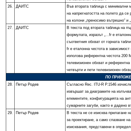
26.
ДАИТС
Във втората таблица с минимални 
на напрегнатостта на полето да се
на колони „преносимо вътрешно” и 
27.
ДАИТС
В текста под втората таблица на пъ
формулата, изразът „…fr е еталонн
съответния обхват от горната табли
fr е еталонна честота в зависимост
използва референтна честота 200 
телевизионен обхват и референтна
четвърти и пети телевизионен обхва
ПО ПРИЛОЖЕН
28.
Петър Родев
Съгласно Rec. ITU-R P.1546 изчисл
извършат за диаграмите на излъчва
елементите, конфигурацията на ант
сумарните загуби, както е дадено в
29.
Петър Родев
В текста не се изисква прилагане н
за проектиране, а само спазване на
изисквания, представени в опреде