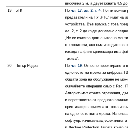
височина 2 м, а двуетажната 4,5 до
19.
БТК
По
чл. 17
,
ал. 2
,
т. 4
:
Почти всички 
предаватели на НУ „РТС” имат на и
устройства. Във връзка с това пред
ал. 2, т. 2 да бъде добавено следно
„Не се изисква допълнително монти
отклонители, ако към изходите на 
изхода на филтърплексера има фа
такива”.
20.
Петър Родев
По
чл. 19
:
Относно проектирането н
едночестотна мрежа за цифрова ТВ
общата зона на обслужване не мож
обичайните операции само с Rec. IT
Алгоритъмът отчита отражения, д
и вероятността от вредното влияни
пристигащи в приемната точка изв
на едночестотната мрежа. Използв
софтуер, изчисляващ ефективната
(Effective Protection Target), който