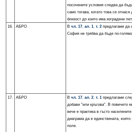
посочените условия следва да бъда
само тогава, когато това се отнася
близост до които има изградени ле
16.
АБРО
В
чл. 17
,
ал. 1
,
т. 2
предлагаме да с
София не трябва да бъде по-голяма
17.
АБРО
В
чл. 17
,
ал. 2
,
т. 1
предлагаме след
добави "или кръгова". В повечето е
вече е практика в гъсто населените
диаграма да е единствената, която
поле.