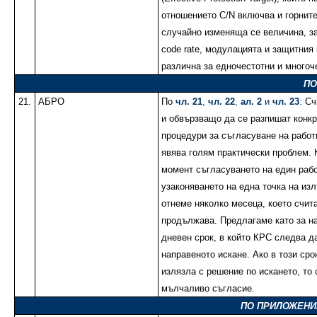
отношението C/N включва и горните
случайно изменяща се величина, з
code rate, модулацията и защитния 
различна за едночестотни и многоч
ПО
21.
АБРО
По
чл. 21
,
чл. 22
,
ал. 2
и
чл. 23
:
Счи
и обвързващо да се разпишат конкр
процедури за съгласуване на работн
явява голям практически проблем.
момент съгласуването на един рабо
узаконяването на една точка на из
отнеме няколко месеца, което счит
продължава. Предлагаме като за н
дневен срок, в който КРС следва д
направеното искане. Ако в този сро
излязла с решение по искането, то
мълчаливо съгласие.
ПО ПРИЛОЖЕНИЕ 