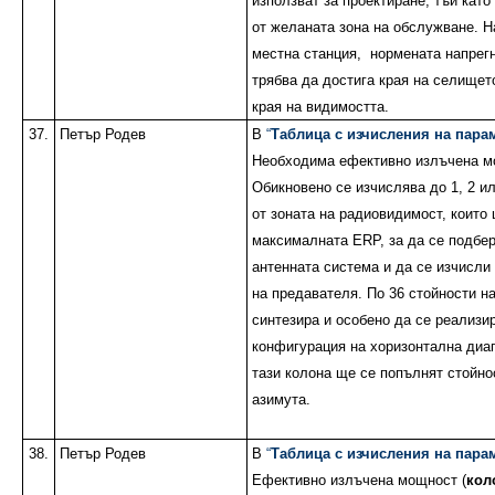
използват за проектиране, тъй като
от желаната зона на обслужване. Н
местна станция,
нормената напрегн
трябва да достига края на селището
края на видимостта.
37.
Петър Родев
В
“
Таблица с изчисления на парам
Необходима ефективно излъчена 
Обикновено се изчислява до 1, 2 ил
от зоната на радиовидимост, които
максималната ERP, за да се подбе
антенната система и да се изчисл
на предавателя. По 36 стойности н
синтезира и особено да се реализи
конфигурация на хоризонтална диа
тази колона ще се попълнят стойнос
азимута.
38.
Петър Родев
В
“
Таблица с изчисления на парам
Ефективно излъчена мощност (
кол