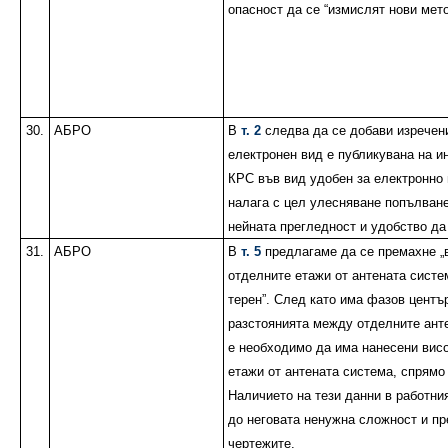
опасност да се “измислят нови мет
30.
АБРО
В
т. 2
следва да се добави изречени
електронен вид е публикувана на и
КРС във вид удобен за електронно 
налага с цел улесняване попълване
нейната прегледност и удобство д
31.
АБРО
В
т. 5
предлагаме да се премахне „
отделните етажи от антената систе
терен”. След като има фазов центъ
разстоянията между отделните анте
е необходимо да има нанесени вис
етажи от антената система, спрямо 
Наличието на тези данни в работни
до неговата ненужна сложност и пр
чертежите.