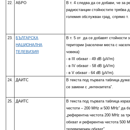
22.
АБРО
В т. 4 следва да се добави, че за 
радиостанции стойностите трябва да
големия обслужван град, спрямо т. 
23.
БЪЛГАРСКА
В т. 5 от
да се добавят стойности 
НАЦИОНАЛНА
територии (населени места с населе
ТЕЛЕВИЗИЯ
човека):
- в III обхват - 49 dB (μV/m)
- в IV обхват - 58 dB (μV/m)
- в V обхват - 64 dB (μV/m).
24.
ДАИТС
В текста под първата таблица думат
се замени с „интензитета”.
25.
ДАИТС
В текста под първата таблица изра
честоти – 200 MHz и 500 MHz” да б
„референтна честота 200 MHz за тр
обхват и референтна честота 500 M
телевизионен обхват”.