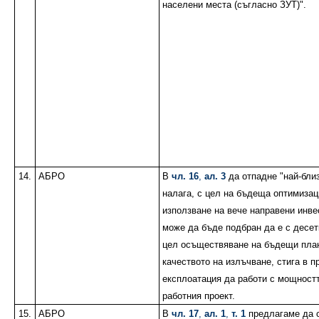
населени места (съгласно ЗУТ)".
14.
АБРО
В
чл. 16
,
ал. 3
да отпадне "най-близ
налага, с цел на бъдеща оптимизац
използване на вече направени инв
може да бъде подбран да е с десет
цел осъществяване на бъдещи пла
качеството на излъчване, стига в п
експлоатация да работи с мощностт
работния проект.
15.
АБРО
В
чл. 17
,
ал. 1
,
т. 1
предлагаме да 