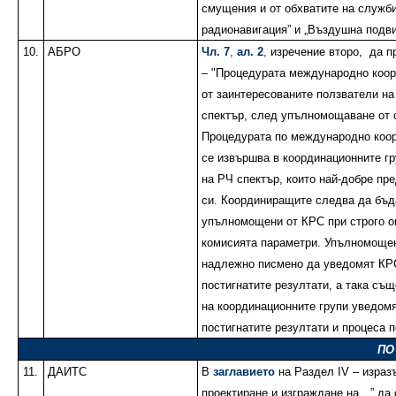
смущения и от обхватите на служб
радионавигация” и „Въздушна подв
10.
АБРО
Чл. 7
,
ал. 2
,
изречение второ,
да п
– "Процедурата международно коо
от заинтересованите ползватели на
спектър, след упълномощаване от 
Процедурата по международно коо
се извършва в координационните гр
на РЧ спектър, които най-добре пр
си. Координиращите следва да бъд
упълномощени от КРС при строго о
комисията параметри. Упълномоще
надлежно писмено да уведомят КР
постигнатите резултати, а така съ
на координационните групи уведом
постигнатите резултати и процеса 
ПО
11.
ДАИТС
В
заглавието
на Раздел IV – израз
проектиране и изграждане на…” да 