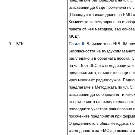
предлагаме разпоредбата на чл. 5, 
изисквания да бъде променена по с
„Процедурата изследване на ЕМС с
Комисията за регулиране на съобщ
приета от нея методика, въз основа
МСД”.
9.
БТК
По
чл. 6
:
Влиянието на УКВ-ЧМ пре
безопасността на въздухоплаванет
разгледано и в обратната посока. 
на чл. 5 от ЗЕС и с оглед защита и
предприятията, осъществяващи ел
чрез мрежи от радиослужба „Радио
предлагаме в Методиката по чл. 5, 
изисквания да се определят и изис
съоръженията на въздухоплаването,
последните участват равноправно и
посочените предприятия при форм
Определянето в обща методика, по
изследването за ЕМС ще позволи и