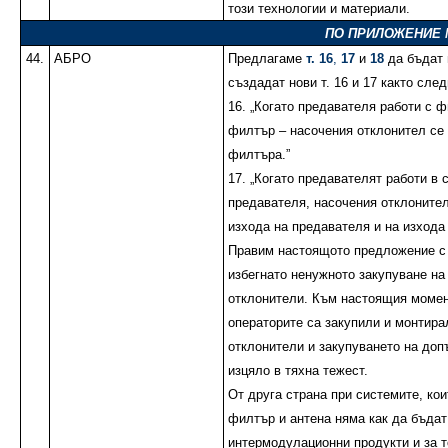
този технологии и материали.
ПО ПРИЛОЖЕНИЕ № 
44.
АБРО
Предлагаме
т. 16
,
17
и
18
да бъдат 
създадат нови т. 16 и 17 както след
16. „Когато предавателя работи с 
филтър – насочения отклонител се 
филтъра.”
17. „Когато предавателят работи в 
предавателя, насочения отклонител
изхода на предавателя и на изхода
Правим настоящото предложение с
избегнато ненужното закупуване на
отклонители. Към настоящия момен
операторите са закупили и монтира
отклонители и закупуването на до
изцяло в тяхна тежест.
От друга страна при системите, кои
филтър и антена няма как да бъда
интермодулационни продукти и за т