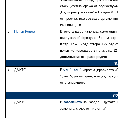
съобщителна мрежа от радиослуж
„Радиоразпръскване” и Раздел VI „
от проекта, във връзка с аргументите
становището.
3.
Петър Родев
В текста да се използва само един 
обслужване” (среща се 5 пъти: стр. 
и стр. 12 – 15 ред отгоре и 22 ред 
покритие” (среща се 2 пъти: стр. 12
допълнителната разпоредба).
ПО
4.
ДАИТС
В
чл. 1
,
ал. 1
изразът „правилата и”
1, ал. 5, да отпадне, предвид аргум
от становището.
ПО
5.
ДАИТС
В
заглавието
на Раздел II думата 
заменена с „честотни ленти”.