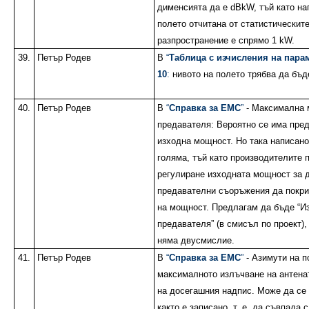
дименсията да е dBkW, тъй като на
полето отчитана от статистическите
разпространение е спрямо 1 kW.
39.
Петър Родев
В
“
Таблица с изчисления на парам
10
:
нивото на полето трябва да бъд
40.
Петър Родев
В
“
Справка за ЕМС
”
- Максимална 
предавателя: Вероятно се има пре
изходна мощност. Но така написано
голяма, тъй като производителите
регулиране изходната мощност за 
предавателни съоръжения да покри
на мощност. Предлагам да бъде “И
предавателя” (в смисъл по проект),
няма двусмислие.
41.
Петър Родев
В
“
Справка за ЕМС
”
- Азимути на п
максималното излъчване на антенат
на досегашния надпис. Може да се
както е записано, т. е. да съвпада 