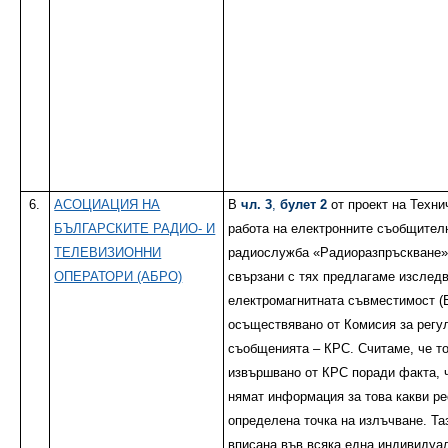
6.
АСОЦИАЦИЯ НА
В
чл. 3
,
булет 2
от проект на Техни
БЪЛГАРСКИТЕ РАДИО- И
работа на електронните съобщител
ТЕЛЕВИЗИОННИ
радиослужба «Радиоразпръскване»
ОПЕРАТОРИ (АБРО)
свързани с тях предлагаме изследв
електромагнитната съвместимост (
осъществявано от Комисия за регу
съобщенията – КРС. Считаме, че т
извършвано от КРС поради факта, 
нямат информация за това какви ре
определена точка на излъчване. Т
вписана във всяка една индивидуа