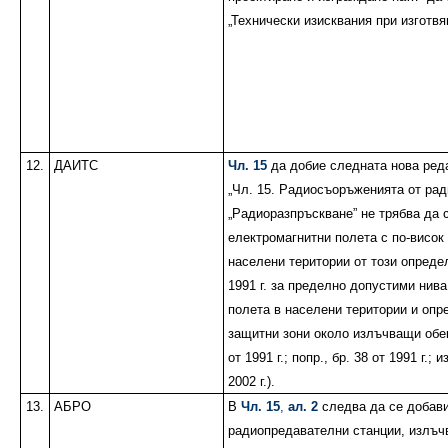
„Технически изисквания при изготвя
12.
ДАИТС
Чл. 15
да добие следната нова ред
„Чл. 15. Радиосъоръженията от ра
„Радиоразпръскване” не трябва да 
електромагнитни полета с по-висок 
населени територии от този опреде
1991 г. за пределно допустими нив
полета в населени територии и опр
защитни зони около излъчващи обект
от 1991 г.; попр., бр. 38 от 1991 г.; и
2002 г.).
13.
АБРО
В
Чл. 15
,
ал. 2
следва да се добави
радиопредавателни станции, излъч