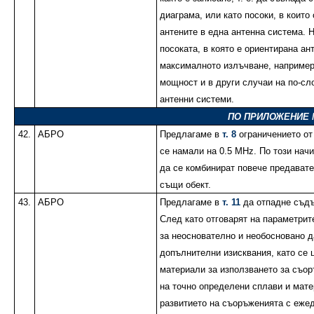
диаграма, или като посоки, в които
антените в една антенна система. Н
посоката, в която е ориентирана ан
максималното излъчване, например
мощност и в други случаи на по-с
антенни системи.
ПО ПРИЛОЖЕНИЕ № 
42.
АБРО
Предлагаме в
т. 8
ограничението от
се намали на 0.5 MHz. По този нач
да се комбинират повече предавате
същи обект.
43.
АБРО
Предлагаме в
т. 11
да отпадне съдъ
След като отговарят на параметрите
за неоснователно и необосновано 
допълнителни изисквания, като се 
материали за използването за съор
на точно определени сплави и мате
развитието на съоръженията с еже