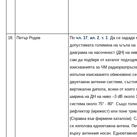
18.
Петър Родев
По
чл. 17
,
ал. 2
,
т. 1
:
Да се зададе
допустимата големина на ъгъла на
диаграма на насоченост (ДН) на нив
сам да подбере от каталог подход
изискванията за ЧМ радиоразпръскв
изпълни изискването обикновено се
двуетажни антенни системи, състоя
вертикални дипола, всеки от които
ширина на ДН на ниво –3 dB около 1
система около 75° - 80°. Също толк
рефлектор (мрежест) или поне трие
(Справка във фирмени каталози). 
се използва едноетажна антена. Пе
върху антенния носач. Едноетажнат