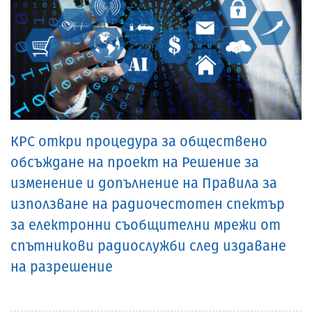
КРС откри процедура за обществено
обсъждане на проект на Решение за
изменение и допълнение на Правила за
използване на радиочестотен спектър
за електронни съобщителни мрежи от
спътникови радиослужби след издаване
на разрешение