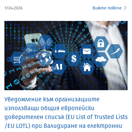
17.04.2026
Вижте повече
Уведомление към организациите
използващи общия европейски
доверителен списък (EU List of Trusted Lists
/EU LOTL) при валидиране на електронни