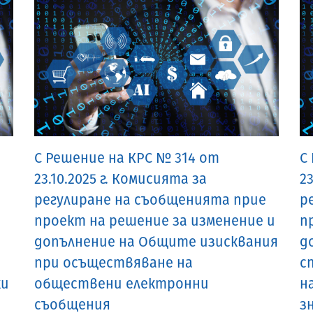
С Решение на КРС № 314 от
С
23.10.2025 г. Комисията за
23
регулиране на съобщенията прие
р
проект на решение за изменение и
п
допълнение на Общите изисквания
д
при осъществяване на
с
ки
обществени електронни
н
съобщения
з