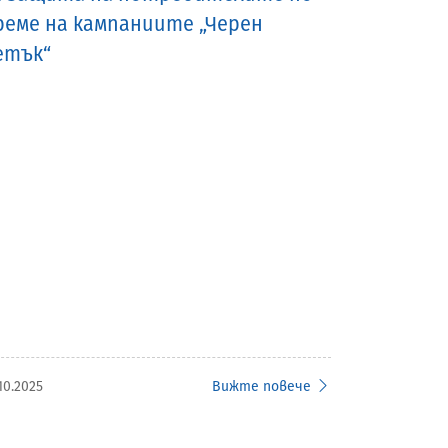
реме на кампаниите „Черен
етък“
10.2025
Вижте повече