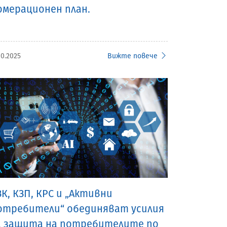
омерационен план.
10.2025
Вижте повече
ЗК, КЗП, КРС и „Активни
отребители“ обединяват усилия
а защита на потребителите по