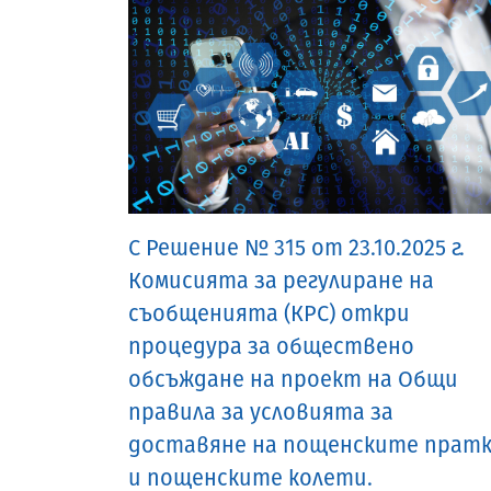
С Решение № 315 от 23.10.2025 г.
Комисията за регулиране на
съобщенията (КРС) откри
процедура за обществено
обсъждане на проект на Общи
правила за условията за
доставяне на пощенските прат
и пощенските колети.