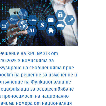
 Решение на КРС № 313 от
.10.2025 г. Комисията за
егулиране на съобщенията прие
роект на решение за изменение и
опълнение на Функционалните
пецификации за осъществяване
а преносимост на национално
начими номера от националния