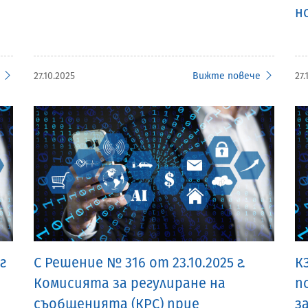
н
27.10.2025
Вижте повече
27.
г
С Решение № 316 от 23.10.2025 г.
К
Комисията за регулиране на
п
съобщенията (КРС) прие
з