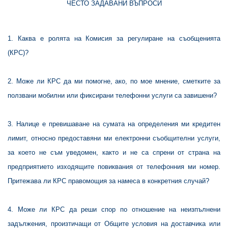
ЧЕСТО ЗАДАВАНИ ВЪПРОСИ
1. Каква е ролята на Комисия за регулиране на съобщенията
(КРС)?
2. Може ли КРС да ми помогне, ако, по мое мнение, сметките за
ползвани мобилни или фиксирани телефонни услуги са завишени?
3. Налице е превишаване на сумата на определения ми кредитен
лимит, относно предоставяни ми електронни съобщителни услуги,
за което не съм уведомен, както и не са спрени от страна на
предприятието изходящите повиквания от телефонния ми номер.
Притежава ли КРС правомощия за намеса в конкретния случай?
4
. Може ли КРС да реши спор по отношение на неизпълнени
задължения, произтичащи от Общите условия на доставчика или