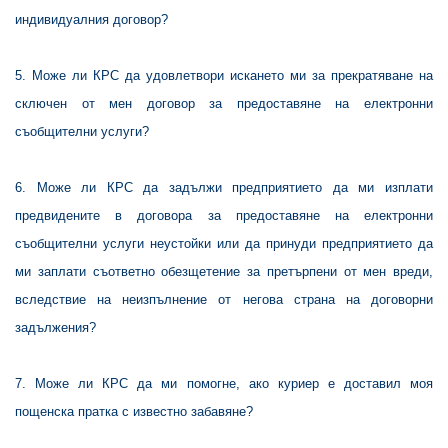
индивидуалния договор?
5
. Може ли КРС да удовлетвори искането ми за прекратяване на
сключен от мен договор за предоставяне на електронни
съобщителни услуги?
6
. Може ли КРС да задължи предприятието да ми изплати
предвидените в договора за предоставяне на електронни
съобщителни услуги неустойки или да принуди предприятието да
ми заплати съответно обезщетение за претърпени от мен вреди,
вследствие на неизпълнение от негова страна на договорни
задължения?
7
. Може ли КРС да ми помогне, ако куриер е доставил моя
пощенска пратка с известно забавяне?