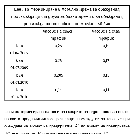
Цени за терминиране в мобилна мрежа за обаждания,
произхождащи от други мобилни мрежи и за обаждания,
произхождащи от фиксирани мрежи – лв./мин
часове на силен
часове на слаб
трафик
трафик
към
0,25
0,19
01.04.2009
към
0,23
0,17
01.07.2009
към
0,205
0,15
01.01.2010
към
0,13
0,11
01.07.2010
Цени за терминиране са цени на пазарите на едро. Това са цените,
по които предприятията се разплащат помежду си за това, че при
обаждане на абонат на предприятие „А” до абонат на предприятие
„Б”, предприятие „А” ползва мрежата на предприятие „Б”.