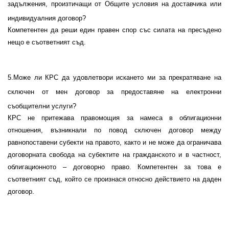
задължения, произтичащи от Общите условия на доставчика или
индивидуалния договор?
Компетентен да реши един правен спор със силата на
пресъдено
нещо е съответният съд.
5
.Може ли КРС да удовлетвори искането ми за прекратяване на
сключен от мен договор за предоставяне на електронни
съобщителни услуги?
КРС не притежава правомощия за намеса в облигационни
отношения, възникнали по повод сключен договор между
равнопоставени субекти на правото, както и не може да ограничава
договорната свобода на субектите на гражданското и в частност,
облигационното – договорно право. Компетентен за това е
съответният съд, който се произнася относно действието на даден
договор.