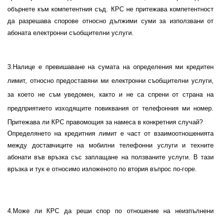
обърнете към компетентния съд. КРС не притежава компетентност
да разрешава спорове относно дължими суми за използвани от
абоната електронни съобщителни услуги.
3.Налице е превишаване на сумата на определения ми кредитен
лимит, относно предоставяни ми електронни съобщителни услуги,
за което не съм уведомен, както и не са спрени от страна на
предприятието изходящите повиквания от телефонния ми номер.
Притежава ли КРС правомощия за намеса в конкретния случай?
Определянето на кредитния лимит е част от взаимоотношенията
между доставчиците на мобилни телефонни услуги и техните
абонати във връзка със заплащане на ползваните услуги. В тази
връзка и тук е
относимо изложеното по втория въпрос по-горе.
4
.Може ли КРС да реши спор по отношение на неизпълнени