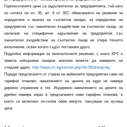
Горепосочените цени са задължителни за предприятията, тъй като
по силата на чл. 35, ал. 6 от ЗЕС обжалването на решения за
определяне и анализ на съответни пазари, за определяне на
предприятия със значително въздействие на съответен пазар, за
налагане на специфични задължения на предприятия със
значително въздействие на съответен пазар не спира тяхното
изпълнение, освен когато съдът постанови друго.
Подробна информация за окончателните решения, с които КРС е
приела извършени пазарни анализи можете да намерите на
следния адрес:
http://www.crc.bg/section.php?id=382&lang=bg
Поради предлагането от страна на мобилните предприятия само на
тарифни планове, намалението на цените на едро не намира
дирекно отражение в тях. Индирекно намалението на цените на
дребно намира израз в предлаганите нови тарифни планове, в
които се включват по-голям обем минути, таксувани на нулева
цена.