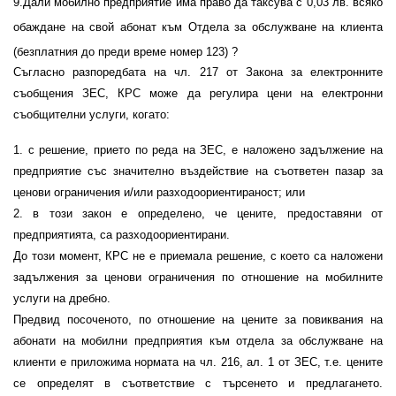
9
.Дали мобилно предприятие има право да таксува с 0,03 лв. всяко
обаждане на свой абонат към Отдела за обслужване на клиента
(безплатния до преди време номер 123) ?
Съгласно разпоредбата на чл. 217 от Закона за електронните
съобщения ЗЕС, КРС може да регулира цени на електронни
съобщителни услуги, когато:
1. с решение, прието по реда на ЗЕС, е наложено задължение на
предприятие със значително въздействие на съответен пазар за
ценови ограничения и/или разходоориентираност; или
2. в този закон е определено, че цените, предоставяни от
предприятията, са разходоориентирани.
До този момент, КРС не е приемала решение, с което са наложени
задължения за ценови ограничения по отношение на мобилните
услуги на дребно.
Предвид посоченото, по отношение на цените за повиквания на
абонати на мобилни предприятия към отдела за обслужване на
клиенти е приложима нормата на чл. 216, ал. 1 от ЗЕС, т.е. цените
се определят в съответствие с търсенето и предлагането.