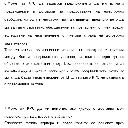
6
.Може ли КРС да задължи предприятието да ми изплати
предвидените в договора за предоставяне на електронни
съобщителни услуги неустойки или да принуди предприятието да
ми заплати съответно обезщетение за претърпени от мен вреди,
вследствие на неизпълнение от негова страна на договорни
задължения?
Това са изцяло облигационни искания, по повод на сключения
между Вас и предприятието договор, за които следва да се
обърнете към съответния съд. Така посоченото се отнася и за
всякакви други парични претенции спрямо предприятието, които не
могат да бъдат удовлетворени от КРС, тъй като КРС не разполага
с правомощия за това.
7
.Може ли КРС да ми помогне, ако куриер е доставил моя
пощенска пратка с известно забавяне?
Споровете между
куриерa и потребителите се решават чрез