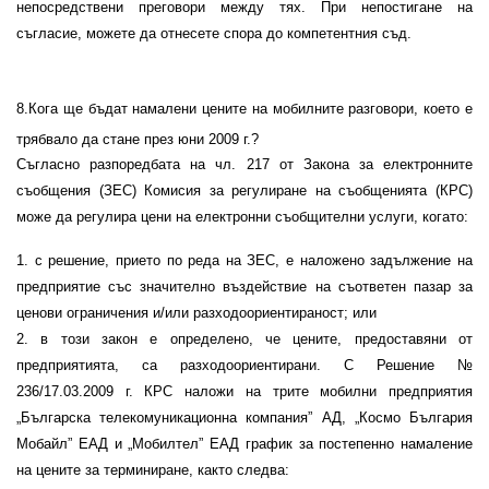
непосредствени преговори между тях. При непостигане на
съгласие, можете да отнесете спора до компетентния съд.
8
.Кога ще бъдат намалени цените на мобилните разговори, което е
трябвало да стане през юни 2009 г.?
Съгласно разпоредбата
на чл. 217 от Закона за електронните
съобщения (ЗЕС) Комисия за регулиране на съобщенията (КРС)
може да регулира цени на електронни съобщителни услуги, когато:
1. с решение, прието по реда на ЗЕС, е наложено задължение на
предприятие със значително въздействие на съответен пазар за
ценови ограничения и/или разходоориентираност; или
2. в този закон е определено, че цените, предоставяни от
предприятията, са разходоориентирани. С Решение №
236/17.03.2009 г. КРС наложи на трите мобилни предприятия
„Българска телекомуникационна компания” АД, „Космо България
Мобайл” ЕАД и „Мобилтел” ЕАД график за постепенно намаление
на цените за терминиране, както следва: