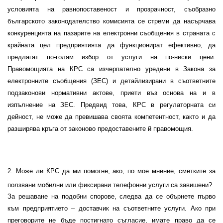
условията на равнопоставеност и прозрачност, съобразно
българското законодателство комисията се стреми да насърчава
конкуренцията на пазарите на електронни съобщения в страната с
крайната цел предприятията да функционират ефективно, да
предлагат по-голям избор от услуги на по-ниски цени.
Правомощията на КРС са изчерпателно уредени в Закона за
електронните съобщения (ЗЕС) и детайлизирани в съответните
подзаконови нормативни актове, приети въз основа на и в
изпълнение на ЗЕС. Предвид това, КРС в регулаторната си
дейност, не може да превишава своята компетентност, както и да
разширява кръга от законово предоставените й правомощия.
2. Може ли КРС да ми помогне, ако, по мое мнение, сметките за
ползвани мобилни или фиксирани телефонни услуги са завишени?
За решаване на подобни спорове, следва да се обърнете първо
към предприятието – доставчик на съответните услуги. Ако при
преговорите не бъде постигнато съгласие, имате право да се