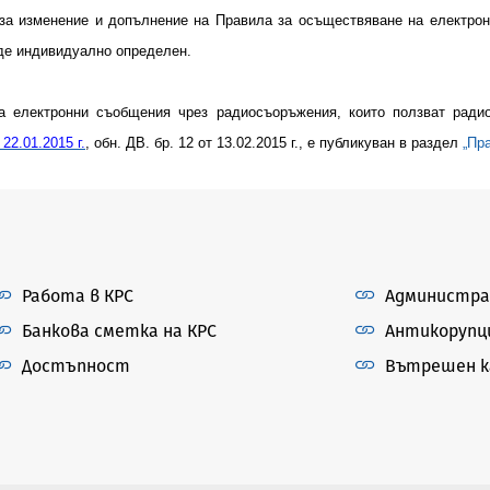
за изменение и допълнение на Правила за осъществяване на електрон
ъде индивидуално определен.
а електронни съобщения чрез радиосъоръжения, които ползват радио
т
22
.0
1
.2015 г.
, обн. ДВ. бр. 12 от 13.02.2015 г., е публикуван в раздел
„Пр
Работа в КРС
Администра
Банкова сметка на КРС
Антикорупц
Достъпност
Вътрешен ка