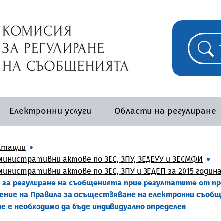
Електронни услуги
Области на регулиране
лтации
инистративни актове по ЗЕС, ЗПУ, ЗЕДЕУУ и ЗЕСМФИ
нистративни актове по ЗЕС, ЗПУ и ЗЕДЕП за 2015 годин
ята за регулиране на съобщенията прие резултатите от 
нение на Правила за осъществяване на електронни съоб
е е необходимо да бъде индивидуално определен