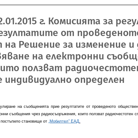
.01.2015 г. Комисията за рег
резултатите от проведено
 на Решение за изменение и
вяване на електронни съобщ
оито ползват радиочестотен
е индивидуално определен
улиране на съобщенията прие резултатите от проведеното
обществен
онни съобщения чрез радиосъоръжения, които ползват радиочестотен сп
е постъпило становище от
„Мобилтел” ЕАД
.