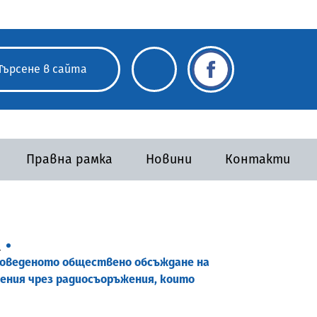
Правна рамка
Новини
Контакти
а
проведеното обществено обсъждане на
щения чрез радиосъоръжения, които