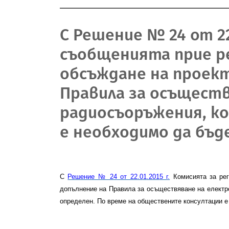
С Решение № 24 от 22
съобщенията прие 
обсъждане на проект
Правила за осъщест
радиосъоръжения, к
е необходимо да бъд
С
Решение № 2
4
от 22.0
1
.201
5
г
.
Комисията за рег
допълнение на Правила за осъществяване на електр
определен. По време на обществените консултации 