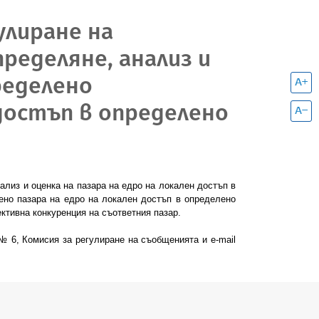
гулиране на
ределяне, анализ и
ределено
достъп в определено
нализ и оценка
на
пазара на едро на локален достъп в
ено пазара на
едро на локален достъп в определено
ктивна конкуренция на съответния пазар.
" № 6, Комисия за регулиране на съобщенията и
e
-
mail