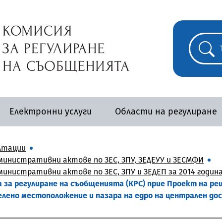
Електронни услуги
Области на регулиране
лтации
инистративни актове по ЗЕС, ЗПУ, ЗЕДЕУУ и ЗЕСМФИ
инистративни актове по ЗЕС, ЗПУ и ЗЕДЕП за 2014 годин
та за регулиране на съобщенията (КРС) прие Проект на ре
делено местоположение и пазара на едро на централен д