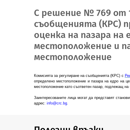
С решение № 769 от 1
съобщенията (КРС) п
оценка на пазара на 
местоположение и па
местоположение
Комисията за регулиране на съобщенията (КРС) с
Ре
определено местоположение и пазара на едро на ц
местоположение
като съответен пазар, подлежащ на 
Заинтересованите лица могат да представят станов
адрес
:
info
@
crc
.
bg
.
Полезни връзки