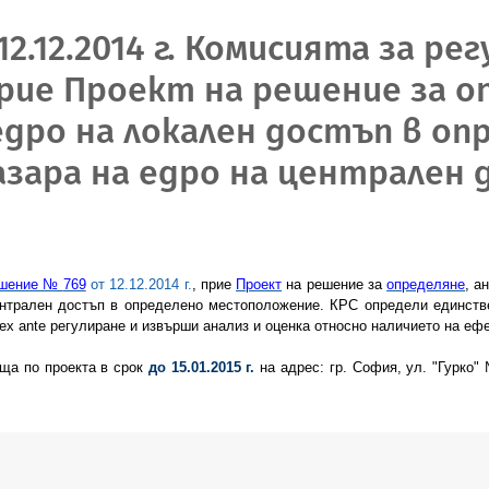
2.12.2014 г. Комисията за ре
рие Проект на решение за оп
едро на локален достъп в оп
зара на едро на централен 
шение №
769
от
12.12.
201
4
г.
, прие
Проект
на решение за
определяне
, а
ентрален достъп в определено местоположение
.
КРС определи единств
ex ante регулиране и извърши анализ и оценка относно наличието на ефе
ища по проекта в срок
до 15.01.2015 г.
на адрес: гр. София, ул. "Гурко