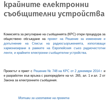
крайните електронни
съобщителни устройства
Комисията за регулиране на съобщенията (КРС) откри процедура за
обществено обсъждане на
проект на Решение за изменение и
допълнение на Списък на радиосъоръженията, използващи
хармонизирани в рамките на Европейския съюз радиочестотни
ленти, и крайните електронни съобщителни устройства
.
Проектът е приет с
Решение № 748
на КРС от 2 декември 20
14
г.
и
е разработен във връзка с разпоредбите на чл. 265, ал. 1 и ал. 2 от
Закона за електронните съобщения.
Мотиви за изготвяне на проекта