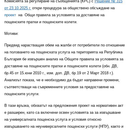
Комисията за регулиране на съобщенията (КРС) с
Решение № 315
от 23.10.2025 г.
откри процедура за обществено обсъждане на
проект
на Общи правила за условията за доставяне на
пощенските пратки и пощенските колети.
Мотиви:
Предвид нарастващия обем на жалби от потребители по отношение
на ползването на пощенската услуга на територията на Република
България бе извършен анализ на Общите правила за условията за
доставяне на пощенските пратки и пощенските колети (обн. ДВ,
бр.45 от 15.юни 2010 г., изм. доп. ДВ, бр.19 от 2 Март 2018 г.).
Анализът показа, че е необходимо да бъдат направени промени,
съответстващи на съвременните условия за предоставяне на
пощенските услуги.
В тази връзка, обхватът на предложения проект на нормативен акт
е разширен, като са включени освен условията за за извършване
на универсалната пощенска услуга и условия относно
извършването на неуниверсалните пощенски услуги (НПУ), както и