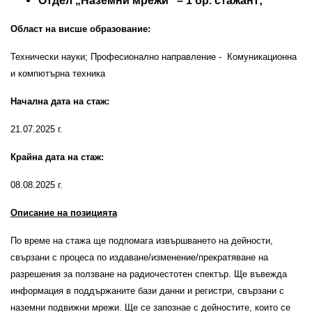
Отдел „Наземни мрежи” – 1 бр. стажант;
Област на висше образование:
Технически науки; Професионално направление - Комуникационна
и компютърна техника
Начална дата на стаж:
21.07.2025 г.
Крайна дата на стаж:
08.08.2025 г.
Описание на позицията
По време на стажа ще подпомага извършването на дейности,
свързани с процеса по издаване/изменение/прекратяване на
разрешения за ползване на радиочестотен спектър. Ще въвежда
информация в поддържаните бази данни и регистри, свързани с
наземни подвижни мрежи. Ще се запознае с дейностите, които се