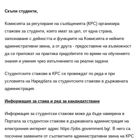
Скъпи студенти,
Комисията за регулиране на съобщенията (КРС) организира
стажове за студенти, които имат за цел, от една страна,
запознаване с дейността и функциите на Комисията и нейните
административни звена, а от друга - предоставяне на възможност
да се приложат на практика придобитите по време на обучението
знания и умения чрез изпълнението на реални задачи.
Студентските стажове в КРС се провеждат по реда и при
условията на Наредбата за студентските стажове в държавната
администрация.
Информация за стажа
и ред за кандидатстване
Информация за студентски стажове може да бъде намерена в
Портала за студентски стажове в държавната администрация на
електронния интернет адрес https://jobs.government.bg/. В него са
посочени заявените от съответните административни звена на КРС