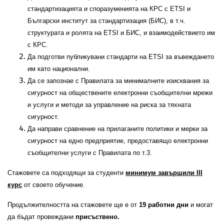
стандартизацията и споразуменията на КРС с ETSI и
Български институт за стандартизация (БИС), в т.ч.
структурата и ролята на ETSI и БИС, и взаимодействието им
с КРС.
Да подготви публикувани стандарти на ETSI за въвеждането
им като национални.
Да се запознае с Правилата за минималните изисквания за
сигурност на обществените електронни съобщителни мрежи
и услуги и методи за управление на риска за тяхната
сигурност.
Да направи сравнение на прилаганите политики и мерки за
сигурност на едно предприятие, предоставящо електронни
съобщителни услуги с Правилата по т.3.
Стажовете са подходящи за студенти
минимум завършили III
курс
от своето обучение.
Продължителността на стажовете ще е от
19 работни дни
и могат
да бъдат провеждани
присъствено.