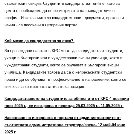
стажантски позиции. Студентите кандидатстват on-line, като за
целта е необходимо да се регистрират и да създадат личен
профил. Изискванията за кандидатстване - документи, срокове и
начин - са посочени в цитирания портал.
Кой може да кандидатства за стаж?
За провеждане на стаж в КРС могат да кандидатстват студенти,
учащи в български или в чуждестранни висши училища, както и
чуждестранни студенти, които се обучават в български висши
училища. Кандидатите трябва да са с непрекъснати студентски
права и да се обучават в професионалното направление, което се
изисква за конкретната стажантска позиция.
Кандидатстването на студентите за обявените от КРС 4 позиции
през 2025 г., се извършва в периода 25.03.2025 г.- 11.05
.202
5 г
.
Насочване на интервюта в портала от администраторите от
съответната административна структура/звена- 12 май-04 юни
2025 г.