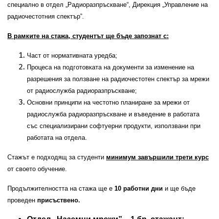
специално в отдел „Радиоразпръскване“, Дирекция „Управление на
радиочестотния спектър”.
В рамките на стажа, студентът ще бъде запознат с:
Част от нормативната уредба;
Процеса на подготовката на документи за изменение на
разрешения за ползване на радиочестотен спектър за мрежи
от радиослужба радиоразпръскване;
Основни принципи на честотно планиране за мрежи от
радиослужба радиоразпръскване и въведение в работата
със специализирани софтуерни продукти, използвани при
работата на отдела.
Стажът е подходящ за студенти
минимум завършили трети курс
от своето обучение.
Продължителността на стажа ще е
10 работни дни
и ще бъде
проведен
присъствено.