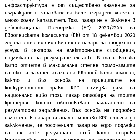
инфраструктура е от съществено значение за
изграждане и запазване на вече изградени мрежи с
много голям капацитет. Този пазар не е включен в
действащата Препоръка (ЕС) 2020/2245 на
Европейската комисията (ЕК) от 18 декември 2020
година относно съответните пазари на продукти и
услуги в сектора на електронните съобщения,
подлежащи на регулиране ex ante. В тази връзка
като отчете в максимална степен приложимите
насоки за пазарен анализ на Европейската комисия,
както и въз основа на принципите на
конкурентното право, КРС изследва дали на
национално ниво този пазар отговаря на трите
критерия, които обосновават налагането на
регулаторни задължения. Въз основа на подробно
изложени в пазарния анализ мотиви КРС стигна до
заключение, че посоченият пазар на едро, подлежи
на ex ante регулиране, тъй като покрива