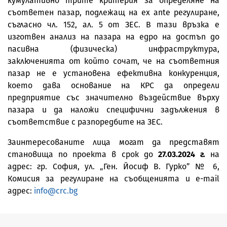
кумулативно трите критерия за определяне на
съответен пазар, подлежащ на ex ante регулиране,
съгласно чл. 152, ал. 5 от ЗЕС. В тази връзка е
изготвен анализ на пазара на едро на достъп до
пасивна (физическа) инфраструктура,
заключенията от който сочат, че на съответния
пазар не е установена ефективна конкуренция,
което дава основание на КРС да определи
предприятие със значително въздействие върху
пазара и да наложи специфични задължения в
съответствие с разпоредбите на ЗЕС.
Заинтересованите лица могат да представят
становища по проекта в срок до
27.03.2024 г.
на
адрес: гр. София, ул. „Ген. Йосиф В. Гурко” № 6,
Комисия за регулиране на съобщенията и e-mail
адрес:
info
@
crc
.
bg