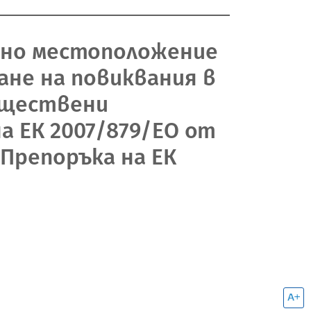
лено местоположение
не на повиквания в
бществени
а ЕК 2007/879/ЕО от
 Препоръка на ЕК