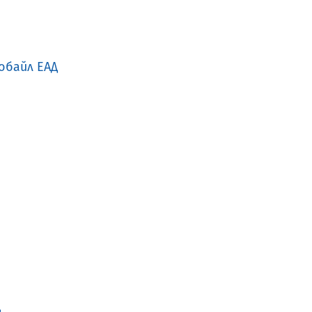
обайл ЕАД
Д