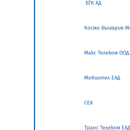
БТК
АД
Космо България М
Макс Телеком ООД
Мобилтел ЕАД
СЕК
Транс Телеком ЕА