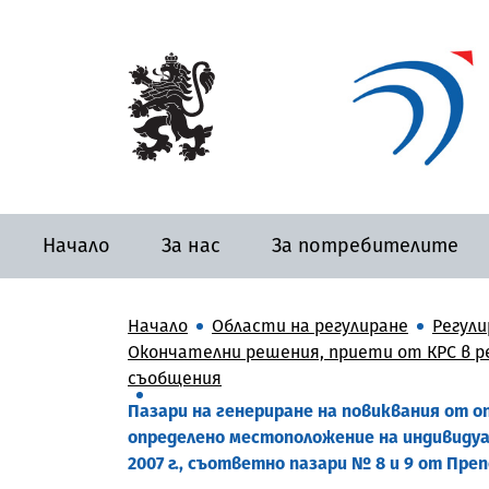
Начало
За нас
За потребителите
Начало
Области на регулиране
Регули
Окончателни решения, приети от КРС в р
съобщения
Пазари на генериране на повиквания от 
определено местоположение на индивидуал
2007 г., съответно пазари № 8 и 9 от Преп