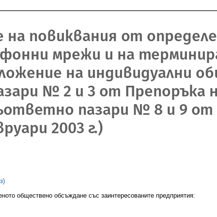
е на повиквания от опреде
фонни мрежи и на терминира
ложение на индивидуални о
зари № 2 и 3 от Препоръка н
 съответно пазари № 8 и 9 от
руари 2003 г.)
з)
еното обществено обсъждане със заинтересованите предприятия: