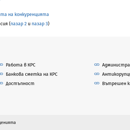
та на конкуренцията
сия (
пазар 2
и
пазар 3
)
Работа в КРС
Администра
Банкова сметка на КРС
Антикорупц
Достъпност
Вътрешен ка
бщенията