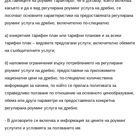
Доставчиците на роуминг гарантират, че в договор, който включва
какъвто и да е вид регулирана роуминг услуга на дребно, се
посочват основните характеристики на предоставяната регулирана
роуминг услуга на дребно, включително по-специално:
а) конкретния тарифен план или тарифни планове и за всеки
тарифен план – видовете предлагани услуги, включително обемите
на съобщителните услуги;
б) наложени ограничения върху потреблението на регулирани
роуминг услуги на дребно, предоставяни на приложимите
национални цени на дребно, по-специално количествена
информация за начина, по който се прилага политиката за
справедливо ползване по отношение на основното ценообразуване,
обема или други параметри на предоставяната конкретна
регулирана роуминг услуга на дребно.
- В договорите се включва и информация за цените на роуминг
услугите и условията за ползването им.