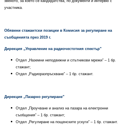
звеното, за което се кандидатства, по документи и интервю с
участника.
Обявени стажантски позиции в Комисия за регулиране на
съобщенията през 2019 г.
Дирекция „Управление на радиочестотния спектър”
Отдел „Наземни неподвижни и спътникови мрежи” – 1 бр.
стажант;
Отдел „Радиоразпръскване” – 1 бр. стажант.
Дирекция „Пазарно регулиране”
Отдел „Проучване и анализ на пазара на електронни
съобщения” – 1 бр. стажант;
Отдел „Регулиране на пощенските ускуги” – 1 бр. стажант.