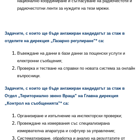
национално координиране и съгласуване на радиочестоти и
радиочестотни ленти за нуждите на тези мрежи.
Задачите, с които ще бъде ангажиран кандидатът за стаж в
отделите на дирекция „Пазарно регулиране”* са:
Въвеждане на данни в бази данни за пощенски услуги и
електронни съобщения;
Проверка и тестване на справки по новата система за онлайн
въпросници.
Задачите, с които ще бъде ангажиран кандидатът за стаж в
Отдел „Териториално звено Враца” на
Главна дирекция
„Контрол на съобщенията”* са:
Организиране и изпълнение на инспекторски проверки;
Провеждане на измервания със специализирана
измервателна апаратура и софтуер за управление;
Систематизиране, обработка и анализ на резултатите от