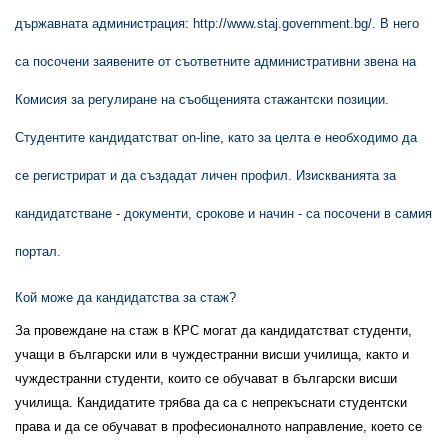
държавната администрация:
http://www.staj.government.bg/
. В него
са посочени заявените от съответните административни звена на
Комисия за регулиране на съобщенията стажантски позиции.
Студентите кандидатстват on-line, като за целта е необходимо да
се регистрират и да създадат личен профил. Изискванията за
кандидатстване - документи, срокове и начин - са посочени в самия
портал.
Кой може да кандидатства за стаж?
За провеждане на стаж в КРС могат да кандидатстват студенти,
учащи в български или в чуждестранни висши училища, както и
чуждестранни студенти, които се обучават в български висши
училища. Кандидатите трябва да са с непрекъснати студентски
права и да се обучават в професионалното направление, което се