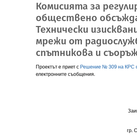
Комисията за регули
обществено обсъжда
Технически изисква
мрежи от радиослуж
спътникова и съоръж
Проектът е приет с
Решение № 309 на КРС от
електронните съобщения.
Заи
гр. 