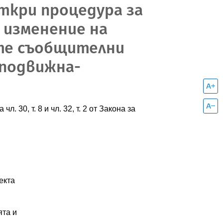
ткри процедура за
 изменение на
ите съобщителни
 подвижна-
. 30, т. 8 и чл. 32, т. 2 от Закона за
екта
ята и