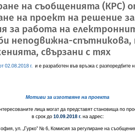
ране на съобщенията (КРС) о
не на проект на решение за
ния за работа на електронн
би неподвижна-спътникова,
енията, свързани с тях
 02.08.2018 г.
и е разработен във връзка с разпоредбите на чл
Мотиви за изготвяне на проекта
нтересованите лица могат да представят становища по про
в срок до
10.09.2018 г.
на адрес:
София, ул. „Гурко” № 6, Комисия за регулиране на съобщени