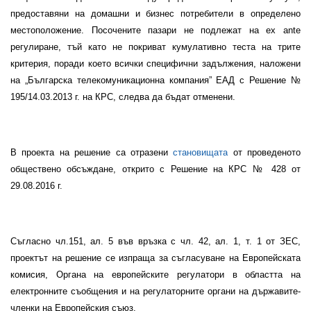
предоставяни на домашни и бизнес потребители в определено
местоположение. Посочените пазари не подлежат на ex ante
регулиране, тъй като не покриват кумулативно теста на трите
критерия, поради което всички специфични задължения, наложени
на „Българска телекомуникационна компания” ЕАД с Решение №
195/14.03.2013 г. на КРС, следва да бъдат отменени.
В проекта на решение са отразени
становищата
от проведеното
обществено обсъждане, открито с Решение на КРС № 428 от
29.08.2016 г.
Съгласно чл.151, ал. 5 във връзка с чл. 42, ал. 1, т. 1 от ЗЕС,
проектът на решение се изпраща за съгласуване на Европейската
комисия, Органа на европейските регулатори в областта на
електронните съобщения и на регулаторните органи на държавите-
членки на Европейския съюз.