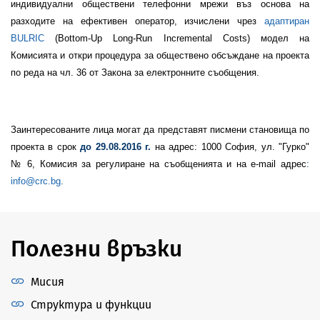
индивидуални обществени телефонни мрежи въз основа на
разходите на ефективен оператор, изчислени чрез
адаптиран
BULRIC
(Bottom-Up Long-Run Incremental Costs) модел на
Комисията и откри процедура за обществено обсъждане на проекта
по реда на чл. 36 от Закона за електронните съобщения.
Заинтересованите лица могат да представят писмени становища по
проекта в срок
до 29.08.2016 г.
на адрес: 1000 София, ул. "Гурко"
№ 6, Комисия
за регулиране на съобщенията и на
e
-
mail
адрес
:
info
@
crc
.
bg
.
Полезни връзки
Мисия
Структура и функции