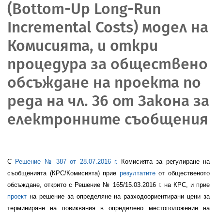
(Bottom-Up Long-Run
Incremental Costs) модел на
Комисията, и откри
процедура за обществено
обсъждане на проекта по
реда на чл. 36 от Закона за
електронните съобщения
С
Решение № 387
от 28
.07.2016 г.
Комисията за регулиране на
съобщенията (КРС/Комисията) прие
резултатите
от общественото
обсъждане, открито с Решение № 165/15.03.2016 г. на КРС, и прие
проект
на решение за определяне на разходоориентирани цени за
терминиране на повиквания в определено местоположение на