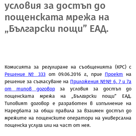
условия за достъп до
пощенската мрежа на
„Български пощи” ЕАД.
Комисията за регулиране на съобщенията (КРС) с
Решение № 333
от 09.06.2016 г., прие
Проект
на
решение
за съгласуване на
Приложения №№ 6, 7 и 7а
от типов договор
за условия за достъп до
пощенската мрежа на „Български пощи” ЕАД
.
Типовият договор е разработен в изпълнение на
Наредбата за общи правила за взаимен достъп до
мрежите на пощенските оператори на универсална
пощенска услуга или на част от нея
.