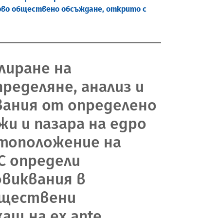
ърво обществено обсъждане, открито с
улиране на
ределяне, анализ и
квания от определено
и и пазара на едро
стоположение на
С определи
овиквания в
бществени
ащ на ex ante