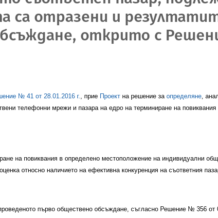
та са отразени и резултат
бсъждане, открито с Решен
шение №
41
от
28.01.2016
г.
, прие
Проект
на решение за
определяне
, ана
твени телефонни мрежи и пазара на едро на терминиране на повиквания
ране на повиквания в определено местоположение на индивидуални общ
оценка относно наличието на ефективна конкуренция на съответния паза
проведеното първо обществено обсъждане, съгласно Решение № 356 от 0