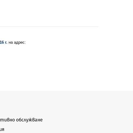
6 г.
на адрес:
тивно обслужване
ия