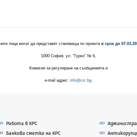
ните лица могат да представят становища по проекта
в срок до 07.03.201
1000 София, ул. "Гурко" № 6,
Комисия
за регулиране на съобщенията и
e
-
mail
адрес:
info
@
crc
.
bg
.
Работа в КРС
Администра
Банкова сметка на КРС
Антикорупц