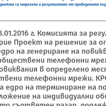
 В проекта са отразени и резултатите от проведеното п
.01.2016 г. Комисията за рег
рие Проект на решение за оп
 едро на генериране на пови
обществени телефонни мреж
повиквания в определено ме
твени телефонни мрежи. КР
а едро на терминиране на п
ложение на индивидуални о
о съответен пазар, подлеж