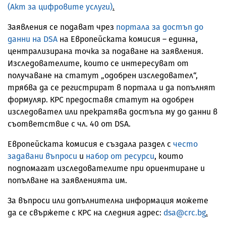
(Акт за цифровите услуги)
.
Заявления се подават чрез
портала за достъп до
данни на DSA
на Европейската комисия – единна,
централизирана точка за подаване на заявления.
Изследователите, които се интересуват от
получаване на статут „одобрен изследовател“,
трябва да се регистрират в портала и да попълнят
формуляр. КРС предоставя статут на одобрен
изследовател или прекратява достъпа му до данни в
съответствие с чл. 40 от DSA.
Европейската комисия е създала раздел с
често
задавани въпроси
и
набор от ресурси
, които
подпомагат изследователите при ориентиране и
попълване на заявленията им.
За въпроси или допълнителна информация можете
да се свържете с КРС на следния адрес:
dsa@crc.bg
.