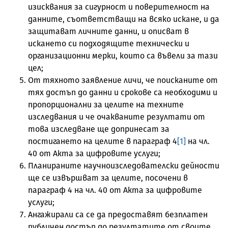
изисквания за сигурност и поверителност на
данните, съответстващи на всяко искане, и да
защитават личните данни, и описват в
искането си подходящите технически и
организационни мерки, които са въвели за тази
цел;
От тяхното заявление личи, че поисканите от
тях достъп до данни и срокове са необходими и
пропорционални за целите на техните
изследвания и че очакваните резултати от
това изследване ще допринесат за
постигането на целите в параграф 4
[1]
на чл.
40 от Акта за цифровите услуги;
Планираните научноизследователски дейности
ще се извършват за целите, посочени в
параграф 4 на чл. 40 от Акта за цифровите
услуги;
Ангажирали са се да предоставят безплатен
публичен достъп до резултатите от своите