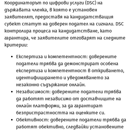
Координаторът по цифрови услуги (DSC) на
държавата членка, в която е установен
заявителят, предоставя на кандидатстващия
субект статут на доверен подател на сигнали. DSC
контролира процеса на кандидатстване, като
гарантира, че заявителите отговарят на следните
критерии:
Експертиза и компетентност: доверените
податели трябва да демонстрират особена
експертиза и компетентност в откриването,
идентифицирането и уведомяването за
незаконно съдържание онлайн.
Независимост: доверените податели трябва
да работят независимо от доставчиците на
онлайн платформи, за да гарантират
безпристрастността на оценките си.
Обективност: доверените податели трябва да
работят обективно, следвайки установените