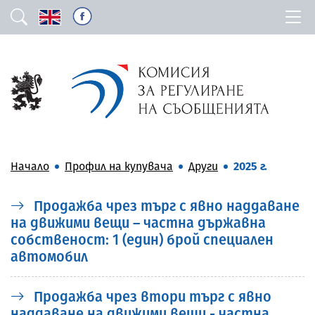
Начало
Профил на купувача
Други
2025 г.
Продажба чрез търг с явно наддаване
на движими вещи – частна държавна
собственост: 1 (един) брой специален
автомобил
Продажба чрез втори търг с явно
наддаване на движими вещи - частна