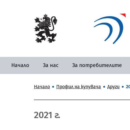
Начало
За нас
За потребителите
Начало
Профил на купувача
Други
20
2021 г.