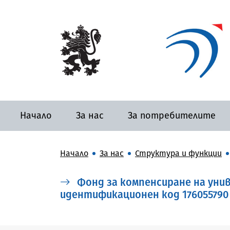
Начало
За нас
За потребителите
Начало
За нас
Структура и функции
Фонд за компенсиране на унив
идентификационен код 176055790 