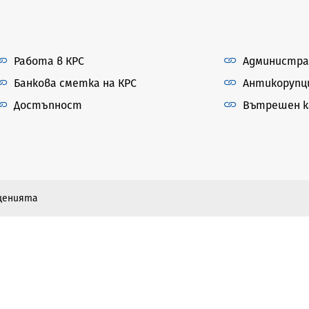
Работа в КРС
Администра
Банкова сметка на КРС
Антикорупц
Достъпност
Вътрешен ка
бщенията