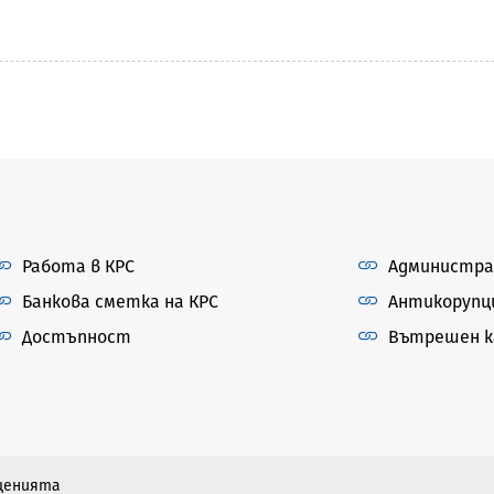
Работа в КРС
Администра
Банкова сметка на КРС
Антикорупц
Достъпност
Вътрешен ка
бщенията