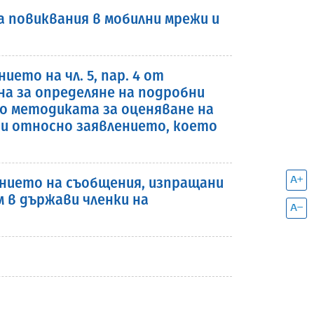
а повиквания в мобилни мрежи и
то на чл. 5, пар. 4 от
ина за определяне на подробни
но методиката за оценяване на
 и относно заявлението, което
нието на съобщения, изпращани
 в държави членки на