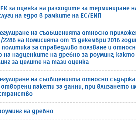
ЕК за оценка на разходите за терминиране н
луги на едро в рамките на ЕС/ЕИП
гулиране на съобщенията относно приложение
6/2286 на Комисията от 15 декември 2016 год
 политика за справедливо ползване и относ
на надценките на дребно за роуминг, както
инг за целите на тази оценка
егулиране на съобщенията относно съдържа
отворени пакети за данни, при влизането им
остранство
роуминг на дребно