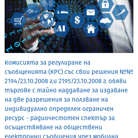
Комисията за регулиране на
съобщенията (КРС) със свои решения №№
2194/23.10.2008 г.и 2195/23.10.2008 г. обяви
търгове с тайно наддаване за издаване
на две разрешения за ползване на
индивидуално определен ограничен
ресурс - радиочестотен спектър за
осъществяване на обществени
електронни съобщения чрез мобилна