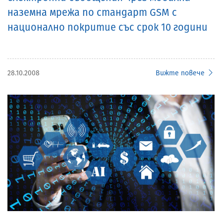
наземна мрежа по стандарт GSM с
национално покритие със срок 10 години
28.10.2008
Вижте повече