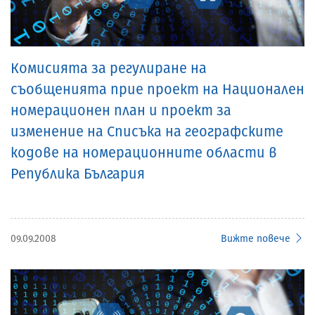
Комисията за регулиране на
съобщенията прие проект на Национален
номерационен план и проект за
изменение на Списъка на географските
кодове на номерационните области в
Република България
09.09.2008
Вижте повече