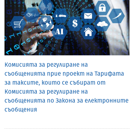
Комисията за регулиране на
съобщенията прие проект на Тарифата
за таксите, които се събират от
Комисията за регулиране на
съобщенията по Закона за електронните
съобщения