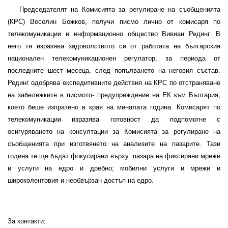
Председателят на Комисията за регулиране на съобщенията
(КРС) Веселин Божков, получи писмо лично от комисаря по
телекомуникации и информационно общество Вивиан Рединг. В
него тя изразява задоволството си от работата на българския
национален телекомуникационен регулатор, за периода от
последните шест месеца, след попълването на неговия състав.
Рединг одобрява експедитивните действия на КРС по отстраняване
на забележките в писмото- предупреждение на ЕК към България,
което беше изпратено в края на миналата година. Комисарят по
телекомуникации изразява готовност да подпомогне с
осигуряването на консултации за Комисията за регулиране на
съобщенията при изготвянето на анализите на пазарите. Тази
година те ще бъдат фокусирани върху: пазара на фиксирани мрежи
и услуги на едро и дребно
;
мобилни услуги и мрежи и
широколентовия и необвързан достъп на едро.
За контакти: