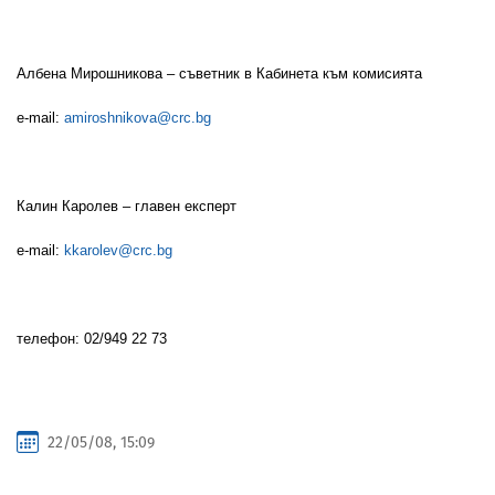
Албена Мирoшникова – съветник в Кабинета към комисията
e-mail:
amiroshnikova@crc.bg
Калин Каролев – главен експерт
e-mail:
kkarolev@crc.bg
тел
ефон:
02/949 22 73
22/05/08, 15:09