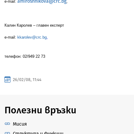
amiroshnikova@crc.bg
e-mail:
,
Калин Каролев – главен експерт
e-mail:
kkarolev@crc.bg
,
тел
ефон:
02/949 22 73
26/02/08, 11:44
Полезни връзки
Мисия
Структура и функции