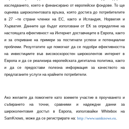
изследването, което е финансирано от европейски фондове. То ще
оценява широколентовата връзка, която достига до потребителите
в 27 –те страни членки на ЕС, както и Исландия, Норвегия и
Хърватия. Данните ще бъдат използвани от ЕК за определяне на
настоящата ефективност на Интернет доставчиците в Европа, както
и за откриване на примери за постигнати успехи и потенциални
проблеми. Резултатите ще помогнат да се подобри ефективността
на инвестициите във високоскоростен широколентов интернет в
Европа и да се реализира европейската дигитална политика, както
и да се предостави полезна информация за качеството на
предлаганите услуги на крайните потребители.
Ако желаете да помогнете като вземете участие в проучването и
събирането на
точни
, сравними и надеждни
данни за
широколентовия достъп в Европа
, използвайки Whitebox на
SamKnows, може да се регистрирате на:
http://www.samknows.eu
.