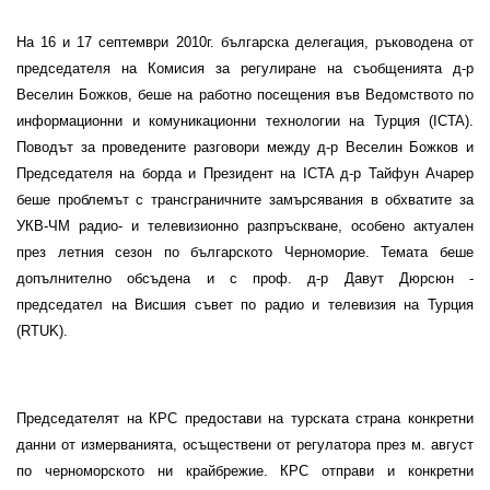
На 16 и 17 септември 2010г. българска делегация, ръководена от
председателя на Комисия за регулиране на съобщенията д-р
Веселин Божков, беше на работно посещения във Ведомството по
информационни и комуникационни технологии на Турция (
ICTA
).
Поводът за проведените разговори между д-р Веселин Божков и
Председателя на борда и Президент на
ICTA
д-р Тайфун Ачарер
беше проблемът с трансграничните замърсявания в обхватите за
УКВ-ЧМ радио- и телевизионно разпръскване, особено актуален
през летния сезон по българското Черноморие. Темата беше
допълнително обсъдена и с проф. д-р Давут Дюрсюн -
председател на
Висшия съвет по радио и телевизия на Турция
(
RTUK
)
.
Председателят на КРС предостави на турската страна конкретни
данни от измерванията, осъществени от регулатора през м. август
по черноморското ни крайбрежие. КРС отправи и конкретни