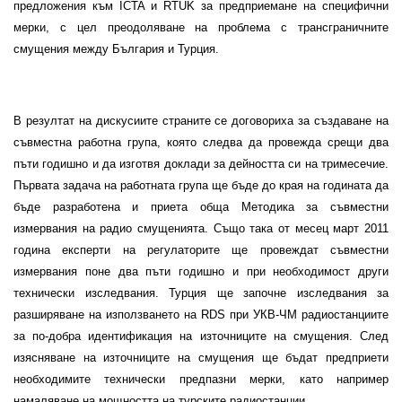
предложения към
ICTA
и
RTUK
за предприемане на специфични
мерки, с цел преодоляване на проблема с трансграничните
смущения между България и Турция.
В резултат на дискусиите страните се договориха за създаване на
съвместна работна група, която следва да провежда срещи два
пъти годишно и да изготвя доклади за дейността си на тримесечие.
Първата задача на работната група ще бъде до края на годината да
бъде разработена и приета обща
Методика за съвместни
измервания на радио смущенията
. Също така от месец март 2011
година експерти на регулаторите ще провеждат съвместни
измервания поне два пъти годишно и при необходимост други
технически изследвания. Турция ще започне изследвания за
разширяване на използването на
RDS
при УКВ-ЧМ
радиостанциите
за по-добра идентификация на източниците на смущения. След
изясняване на източниците на смущения ще бъдат предприети
необходимите технически предпазни мерки, като например
намаляване на мощността на турските радиостанции.