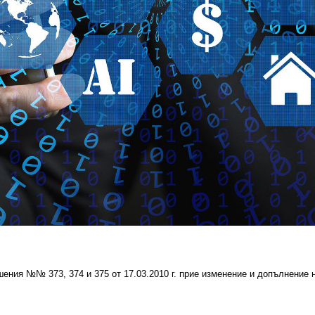
шени
я
№
№ 373, 374 и 375
от
17.03.2010
г. прие
изменение и допълнение н