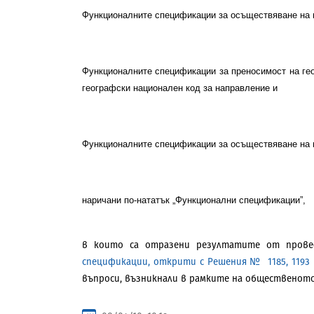
Функционалните спецификации за осъществяване на 
Функционалните спецификации за преносимост на гео
географски национален код за направление и
Функционалните спецификации за осъществяване на п
наричани по-нататък „Функционални спецификации”,
в ко
и
то са отразени резултатите от прове
спецификации
,
открити с Решения №
1185, 119
въпроси, възникнали в рамките на общественото