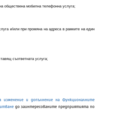
на обществена мобилна телефонна услуга;
луга и/или при промяна на адреса в рамките на един
ставящ съответната услуга;
 изменение и допълнение на Функционалните
питване
до заинтересованите предприятията по