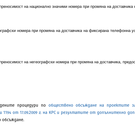
преносимост на национално значими номера при промяна на доставчика 
графски номера при промяна на доставчика на фиксирана телефонна ус
реносимост на негеографски номера при промяна на доставчика, предо
ден
ите процедури по
обществено обсъждане
на проектите за
3 и 1194 от 17.09.2009 г. на КРС и резултатите от допълнително до
 обсъждане.