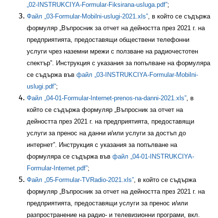
„02-INSTRUKCIYA-Formular-Fiksirana-usluga.pdf”
;
Файл „03-Formular-Mobilni-uslugi-2021.xls”
, в който се съдържа
формуляр „Въпросник за отчет на дейността през 2021 г. на
предприятията, предоставящи обществени телефонни
услуги чрез наземни мрежи с ползване на радиочестотен
спектър”. Инструкция с указания за попълване на формуляра
се съдържа във
файл „03-INSTRUKCIYA-Formular-Mobilni-
uslugi.pdf”
;
Файл „04-01-Formular-Internet-prenos-na-danni-2021.xls”
, в
който се съдържа формуляр „Въпросник за отчет на
дейността през 2021 г. на предприятията, предоставящи
услуги за пренос на данни и/или услуги за достъп до
интернет”. Инструкция с указания за попълване на
формуляра се съдържа във
файл „04-01-INSTRUKCIYA-
Formular-Internet.pdf”
;
Файл „05-Formular-TVRadio-2021.xls”
, в който се съдържа
формуляр „Въпросник за отчет на дейността през 2021 г. на
предприятията, предоставящи услуги за пренос и/или
разпространение на радио- и телевизионни програми, вкл.