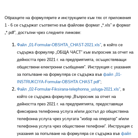
Образците на формулярите и инструкциите към тях от приложения
1 - 6 се съдържат съответно във файлове формат „*.xls” и формат
„*.pdf”, достъпни чрез следните линкове:
Файл „01-Formular-OBSHTA_CHAST-2021.xls”
, в който се
съдържа формуляр „ОБЩА ЧАСТ” към въпросник за отчет на
дейността през 2021 г. на предприятията, осъществяващи
обществени електронни съобщения”. Инструкция с указания
за попълване на формуляра се съдържа във
файл „01-
INSTRUKCIYA-Formular-OBSHTA CHAST.pdf”
;
Файл „02-Formular-Fiksirana-telephonna_usluga-2021.xls”
, в
който се съдържа формуляр „Въпросник за отчет на
дейността през 2021 г. на предприятията, предоставящи
фиксирана телефонна услуга и/или достъп до обществена
телефонна услуга чрез услугата "избор на оператор" и/или
телефонна услуга чрез обществени телефони”. Инструкция с
указания за попълване на формуляра се съдържа във
файл