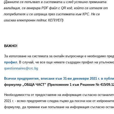
(Данните се попълват в системата и след успешно премината
валидация, се генерира PDF файл с QR код, който се изтегля от
потребителя и се изпраща през системата към КРС.
Не се
изисква
електронен подпис КЕП/УЕП
)
ВАЖНО!
За използване на системата за онлайн въпросници е необходимо пре
профил
. В случай, че все още нямате създаден профил на упълномощ
questionnaires@crc.bg
Всички предприятия, вписани към 31-ви декември 2021 г. в публ
формуляр „ОБЩА ЧАСТ” (Приложение 1 към Решение № 415/09.12.2
Необходимостта от предоставяне на информация съгласно останалите
2021 г. - всяко предприятие следва първо да посочи кои от изброени
формуляр, да премине към попълване на информация съгласно остан