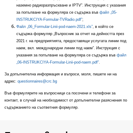
наземно радиоразпръскване и IPTV”. Инструкция с указания
за попълване на формуляра се съдържа във
файл „05-
INSTRUKCIYA-Formular-TVRadio.pdf”
;
Файл „06_Formular-Linii-pod-naem-2021.xls”
, в който се
съдържа формуляр „Въпросник за отчет на дейността през
2021 г. на предприятията, предоставящи услугата линии под
наем, вкл. международни линии под наем”. Инструкция с
указания за попълване на формуляра се съдържа във
файл
„06-INSTRUKCIYA-Formular-Linii-pod-naem.pdf”
.
За допълнителна информация и въпроси, моля, пишете ни на
адрес:
questionnaires@crc.bg
Във формулярите на въпросници са посочени и телефони за
контакт, в случай на необходимост от допълнителни разяснения по
съдържанието на съответния формуляр.