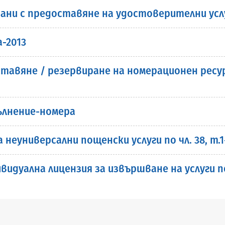
ани с предоставяне на удостоверителни усл
-2013
тавяне / резервиране на номерационен ресу
ълнение-номера
неуниверсални пощенски услуги по чл. 38, т.1
идуална лицензия за извършване на услуги по 