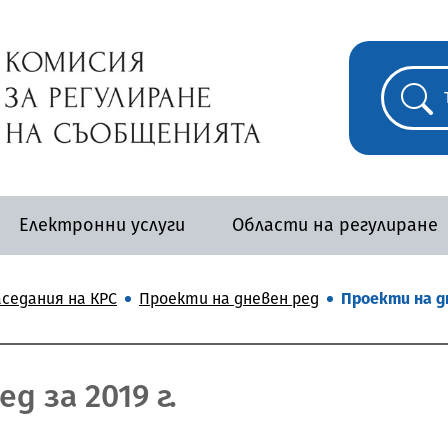
Електронни услуги
Области на регулиране
аседания на КРС
Проекти на дневен ред
Проекти на дн
д за 2019 г.