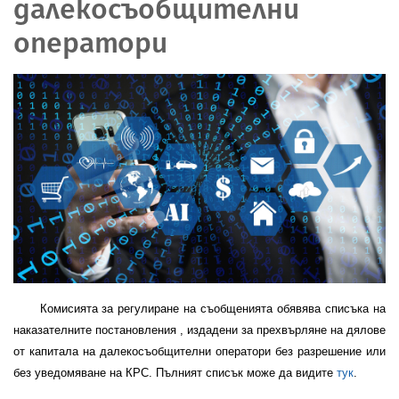
далекосъобщителни
оператори
Комисията за регулиране на съобщенията обявява списъка на
наказателните постановления , издадени за прехвърляне на дялове
от капитала на далекосъобщителни оператори без разрешение или
без уведомяване на КРС. Пълният списък може да видите
тук
.