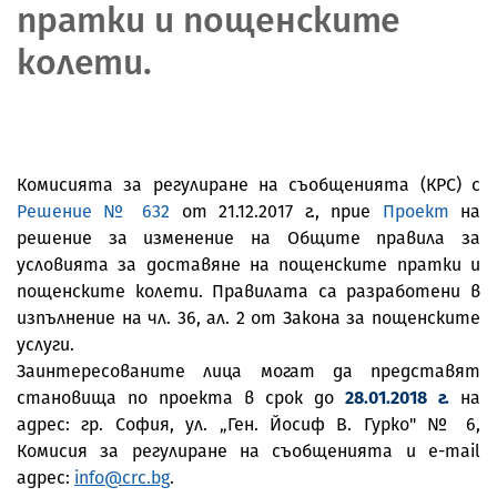
пратки и пощенските
колети.
Комисията за регулиране на съобщенията (КРС) с
Решение № 632
от 21.12.2017 г., прие
Проект
на
решение за изменение на Общитe правила за
условията за доставяне на пощенските пратки и
пощенските колети. Правилата са разработени в
изпълнение на чл. 36, ал. 2 от Закона за пощенските
услуги.
Заинтересованите лица могат да представят
становища по проекта в срок до
28.01.2018 г.
на
адрес: гр. София, ул. „Ген. Йосиф В. Гурко" № 6,
Комисия за регулиране на съобщенията и e-mail
адрес:
info@crc.bg
.