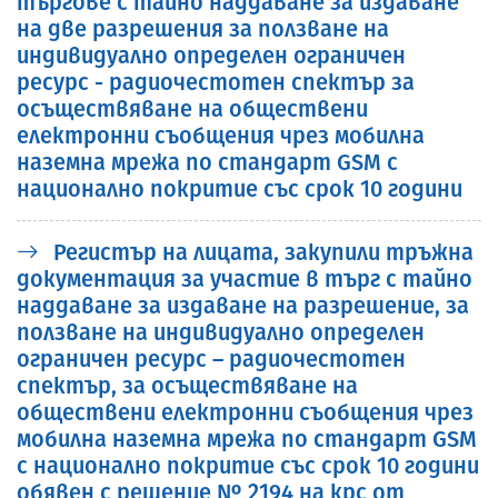
търгове с тайно наддаване за издаване
на две разрешения за ползване на
индивидуално определен ограничен
ресурс - радиочестотен спектър за
осъществяване на обществени
електронни съобщения чрез мобилна
наземна мрежа по стандарт GSM с
национално покритие със срок 10 години
Регистър на лицата, зaкупили тръжна
документация за участие в търг с тайно
наддаване за издаване на разрешение, за
ползване на индивидуално определен
ограничен ресурс – радиочестотен
спектър, за осъществяване на
обществени електронни съобщения чрез
мобилна наземна мрежа по стандарт GSM
с национално покритие със срок 10 години
обявен с решение № 2194 на крс от