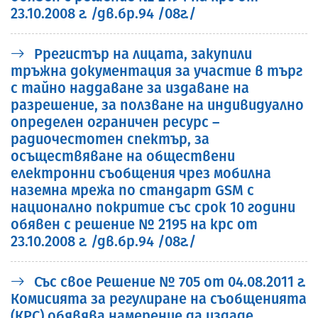
23.10.2008 г. /дв.бр.94 /08г./
Ррегистър на лицата, зaкупили
тръжна документация за участие в търг
с тайно наддаване за издаване на
разрешение, за ползване на индивидуално
определен ограничен ресурс –
радиочестотен спектър, за
осъществяване на обществени
електронни съобщения чрез мобилна
наземна мрежа по стандарт GSM с
национално покритие със срок 10 години
обявен с решение № 2195 на крс от
23.10.2008 г. /дв.бр.94 /08г./
Със свое Решение № 705 от 04.08.2011 г.
Комисията за регулиране на съобщенията
(КРС) обявява намерение да издаде