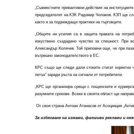
„Съвместните превантивни действия на институциите
председателят на КЗК Радомир Чолаков. КЗП ще след
както и за подвеждащи практики на търговците.
„Общите ни усилия са в защита правата на потреб
изкуствено създадено чувство за спешност. При вс
Александър Колячев. Той припомни още, че при паза
вътрешно законодателството в ЕС.
КРС също ще следи дали стоките стигат коректно ч
петък“ заради ръста на сигнали от потребители.
„КРС ще организира срещи с пощенските и куриерск
разумните срокове. Всеки в своята област ще напра
От своя страна Антоан Атанасов от Асоциация „Актив
За избягване на измами, фалшиви реклами и неж