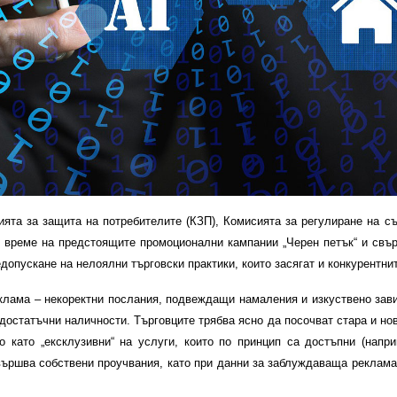
ията за защита на потребителите (КЗП), Комисията за регулиране на с
 време на предстоящите промоционални кампании „Черен петък“ и свърз
едопускане на нелоялни търговски практики, които засягат и конкурентни
лама – некоректни послания, подвеждащи намаления и изкуствено зави
достатъчни наличности. Търговците трябва ясно да посочват стара и нов
о като „ексклузивни“ на услуги, които по принцип са достъпни (напр
вършва собствени проучвания, като при данни за заблуждаваща реклама