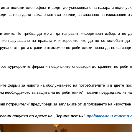
 имат положителен ефект и водят до успокояване на пазара и недопуска
и за това дали намаленията са реални, за спазване на изискванията з
ителите. Те трябва да могат да направят информиран избор, а не 
яко нарушаване на правата и интересите им, да не се колебаят да 
руване от трети страни е възможно потребителски права да не са защит
рез куриерските фирми и пощенските оператори до крайния потребител
ите фирми за нивото на обслужването на потребителите и в двете посо
вим необходимото за защита на потребителите“, посочи председателят н
ни потребители“ предупреди за заплахите от използването на изкуствен
елани покупки по време на „Черния петък“
предлагаме и съвети 