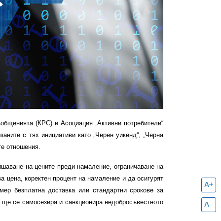
ъобщенията (КРС) и Асоциация „Активни потребители“
аните с тях инициативи като „Черен уикенд“, „Черна
те отношения.
шаване на цените преди намаление, ограничаване на
а цена, коректен процент на намаление и да осигурят
имер безплатна доставка или стандартни срокове за
 ще се самосезира и санкционира недобросъвестното