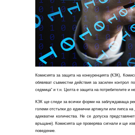
Комисията за защита на конкуренцията (КЗК), Комис
обявяват съвместни действия за засилен контрол по
седмица“ и т.н. Целта е защита на потребителите и н
КЗК ще следи за всички форми на заблуждаваща рек
големи отстъпки до единични артикули или липса на 
адекватни количества. Не се допуска представянет
връщане). Комисията ще проверява сигнали и ще из
поведение.