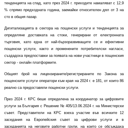
тенденцията на спад, като през 2024 г. приходите намаляват с 12,9
% спрямо предходната година, заемайки относителен дял от 3 на
сто в общия пазар.
Дигитализацията в сектора на пощенски услуги и тенденцията за
определяне доставката на стоки, генерирани от електронната
търговия, като една от най-бързоразвиващите се и ефективни
пощенски услуги, както и променените потребителски нагласи,
създадоха предпоставки за появата на нови участници в пощенския
сектор - онлайн платформите.
Общият брой на лицензираните/регистрираните по Закона за
пощенските услуги оператори към края на 2024 г. е 181, от които 86
реално са предоставяли пощенски услуги.
През 2024 г. КРС беше определена за координатор за цифровите
услуги за България с Решение № 405/13.06.2024 г. на Министерски
съвет. Представители на КРС взеха участие във всичките 12
заседания на Европейския съвет за цифрови услуги и в
заседанията на неговите работни групи, на които се обсъждаха