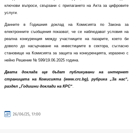
ключови въпроси, свързани с прилагането на Акта за цифровите
услуги.
Данните в Годишния доклад на Комисията по Закона за
електронните съобщения показват, че се наблюдават условия на
реална конкуренция между участниците на пазарите, което би
довело до насърчаване на инвестициите в сектора, съгласно
становище на Комисията за защита на конкуренцията, изразено с
нейно Решение № 599/19.06.2025 година.
Двата доклада ще бъдат публикувани на интернет
страницата на Комисията (
www
.
crc
.
bg
), рубрика „За нас“,
раздел „Годишни доклади на КРС“
.
26/06/25, 17:00