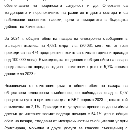
обезпечаване на пощенската сигурност и др. Очертани са
тенденциите и перспективите на развитие в двата сектора и са
набелязани основните насоки, цели и приоритети в бъдещата
дейност на Комисията.
За 2024 г. общият обем на пазара на електронни съобщения в
България възлиза на 4,021 млрд. лв. (20,081 млн. лв. от тези
приходи са на 474 предприятия, които са отчели годишни приходи
под 100 000 лева). Възходящата тенденция в общия обем на пазара
продължава за поредна година – отчетеният ръст е 5,7% спрямо
данните за 2023 г.
Независимо от отчетения ръст в общия обем на пазара на
обществени електронни съобщения, се наблюдава спад с 0,07
процентни пункта при неговия дял в БВП спрямо 2023 г., когато той
е възлизал на 2,1%. Приходите от услуги за пренос на данни и/или
достъп до интернет заемат водеща позиция с 54,1% дял в общия
обем на пазара, следвани от междуличностни съобщителни услуги
(фиксирана, мобилна и други услуги за гласови съобщения) с