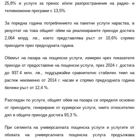
25,8% и услуги за пренос и/или разпространение на радио- и
телевизионни програми с 13,5%.
За поредна година потреблението на пакетни услуги нараства, в
резултат на това общият обем на реализираните приходи достига
2,064 млрд. лв., което представлява ръст от 10,6% спрямо
приходите през предходната година.
Обемът на пазара на пощенски услуги, измерен чрез показателя
приходи от предоставяне на пощенски услуги, през 2024 г. достига
до 937.4 млн. лв., поддържайки сравнително стабилен темп на
растеж неизменно от 2014 г. насам и спрямо предходната година
бележи ръст от 12,4 %.
Разгледан по услуги, общият обем на пазара се определя основно
от приходите, генерирани от куриерски услуги, чиито относителен
дял в общите приходи достига 93,3 %.
При сегмента на универсалната пощенска услуги и услугите от
обхвата на универсалната пощенска услуга продължава