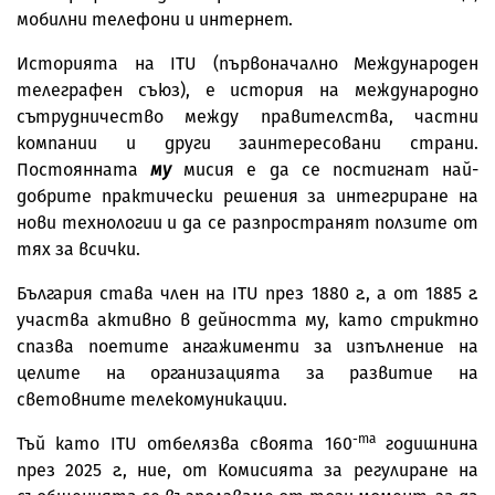
мобилни телефони и интернет.
Историята на ITU (първоначално Международен
телеграфен съюз), е история на международно
сътрудничество между правителства, частни
компании и други заинтересовани страни.
Постоянната
му
мисия е да се постигнат най-
добрите практически решения за интегриране на
нови технологии и да се разпространят ползите от
тях за всички.
България става член на ITU през 1880 г., а от 1885 г.
участва активно в дейността му, като стриктно
спазва поетите ангажименти за изпълнение на
целите на организацията за развитие на
световните телекомуникации.
-та
Тъй като ITU отбелязва своята 160
годишнина
през 2025 г., ние, от Комисията за регулиране на