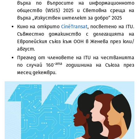
върха по въпросите на информационното
общество (WSIS) 2025 и Световна среща на
върха „Изкуствен интелект за добро“ 2025
Кино на открито
CinéTransat
, посветено на ITU.
Съвместно домакинство с делегацията на
Европейския съюз към ООН в Женева през юли/
август.
Преглед от членовете на ITU на честванията
-ата
по случай 160
годишнина на Съюза през
месец декември.