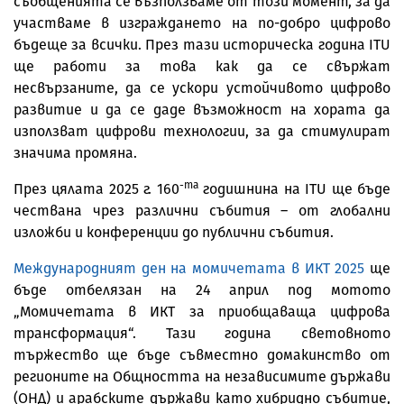
съобщенията се възползваме от този момент, за да
участваме в изграждането на по-добро цифрово
бъдеще за всички. През тази историческа година ITU
ще работи за това как да се свържат
несвързаните, да се ускори устойчивото цифрово
развитие и да се даде възможност на хората да
използват цифрови технологии, за да стимулират
значима промяна.
-та
През цялата 2025 г. 160
годишнина на ITU ще бъде
чествана чрез различни събития – от глобални
изложби и конференции до публични събития.
Международният ден на момичетата в ИКТ 2025
ще
бъде отбелязан на 24 април под мотото
„Момичетата в ИКТ за приобщаваща цифрова
трансформация“. Тази година световното
тържество ще бъде съвместно домакинство от
регионите на Общността на независимите държави
(ОНД) и арабските държави като хибридно събитие,