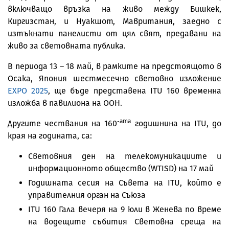
включващо връзка на живо между Бишкек,
Киргизстан, и Нуакшот, Мавритания, заедно с
изтъкнати панелисти от цял ​​свят, предавани на
живо за световната публика.
В периода 13 – 18 май, в рамките на предстоящото в
Осака, Япония шестмесечно световно изложение
EXPO 2025
, ще бъде представена ITU 160 временна
изложба в павилиона на ООН.
-ата
Другите чествания на 160
годишнина на ITU, до
края на годината, са:
Световния ден на телекомуникациите и
информационното общество (WTISD) на 17 май
Годишната сесия на Съвета на ITU, който е
управителния орган на Съюза
ITU 160 Гала вечеря на 9 юли в Женева по време
на водещите събития Световна среща на