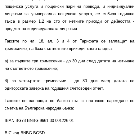
пощенска услуга и пощенски парични преводи, и индивидуални
лицензии за универсална пощенска услуга, се събира годишна
такса в размер 1,2 на сто от нетните приходи от дейността -
предмет на индивидуалната лицензия.
Таксите по чл. 18, ал. 3 и 4 от Тарифата се заплащат на
тримесечие, на база съответните приходи, както следва:
а) за първите три тримесечия - до 30 дни след датата на изтичане
на съответното тримесечие;
б) за четвъртото тримесечие - до 30 дни след датата на
одиторската заверка на годишния счетоводен отчет.
Tаксите се заплащат по банков път с платежно нареждане по
сметка на Българска народна банка:
IBAN BG78 BNBG 9661 30 001226 01
BIC код BNBG BGSD