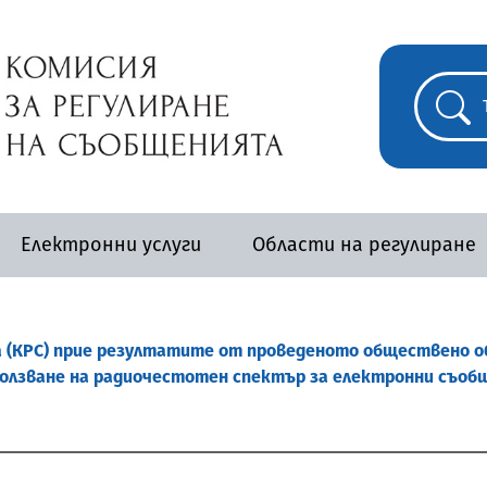
Електронни услуги
Области на регулиране
 (КРС) прие резултатите от проведеното обществено о
зползване на радиочестотен спектър за електронни съо