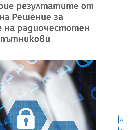
прие резултатите от
на Решение за
не на радиочестотен
спътникови