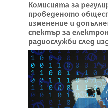
Комисията за регули
проведеното общест
изменение и допълне
спектър за електро
радиослужби след из