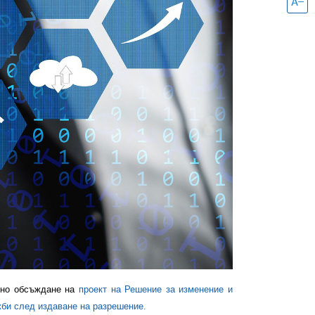
ено обсъждане на
проект на Решение за изменение и
би след издаване на разрешение.