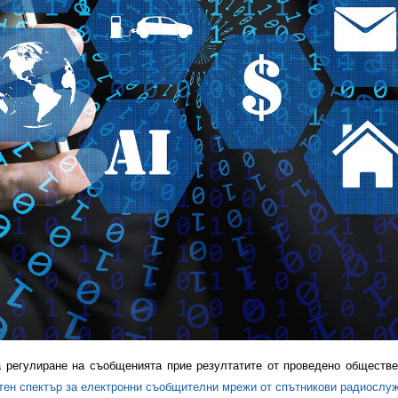
 регулиране на съобщенията прие резултатите от проведено обществ
тен спектър за електронни съобщителни мрежи от спътникови радиослуж