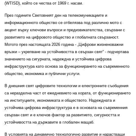
(WTISD), който се чества от 1969 г. насам.
През годините Световният ден на телекомуникациите и
информационното общество се отбелязва под различно мото с
акцент върху ключови въпроси и предизвикателства, свързани с
развитието на цифровото общество и глобалната свързаност.
Мотото през настоящата 2026 година - „Цифрови жизненоважни
връзки – укрепване на устойчивостта в свързан свят“ - подчертава
значението на сигурната, надеждна и устойчива цифрова
инфраструктура като основа за функционирането на съвременното
общество, икономика и публични услуги.
В днешния свят цифровите технологии и електронните съобщения
са неразделна част от ежедневието на хората, от функционирането
на институциите, икономиката и обществото. Надеждната и
устойчива цифрова инфраструктура е в основата на съвременния
свързан свят и е ключов фактор за развитието, сигурността и
устойчивостта на държавите в глобален мащаб.
В условията на динамично технологично развитие и нарастващи