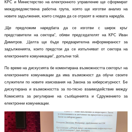
КРС и Министерство на електронното управление ще сформират
междуведомствена работна група, която ще изготви анализ на
новите задължения, които следва да се отразят в новата наредба.
„Ще предложим наредбата да се изготви с широк кръг
представители на сектора“, обяви председателят на КРС Иван
Димитров. „Целта ще бъде предварителна информираност за
задълженията, които предстои да се изпълняват от сектора на
електронните комуникации“, допълни той.
По време на дискусията бе коментирана възможността секторът на
електронните комуникации да има възможност да обучи своите
служители по новите изисквания на Закона за киберсигурност. Бе
дискутирана и възможността за по-тясно взаимодействие между
Комисията за регулиране на съобщенията и Сдружението за
електронни комуникации.