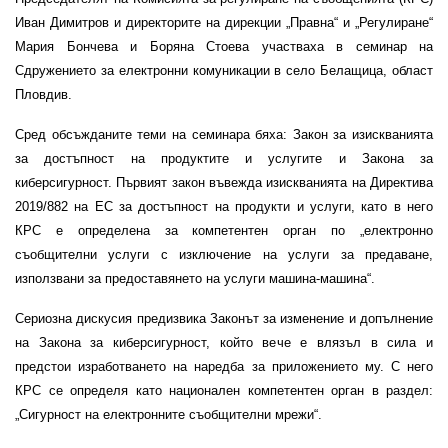
Иван Димитров и директорите на дирекции „Правна“ и „Регулиране“
Мария Бончева и Боряна Стоева участваха в семинар на
Сдружението за електронни комуникации в село Белащица, област
Пловдив.
Сред обсъжданите теми на семинара бяха: Закон за изискванията
за достъпност на продуктите и услугите и Закона за
киберсигурност. Първият закон въвежда изискванията на Директива
2019/882 на ЕС за достъпност на продукти и услуги, като в него
КРС е определена за компетентен орган по „електронно
съобщителни услуги с изключение на услуги за предаване,
използвани за предоставянето на услуги машина-машина“.
Сериозна дискусия предизвика Законът за изменение и допълнение
на Закона за киберсигурност, който вече е влязъл в сила и
предстои изработването на наредба за приложението му. С него
КРС се определя като национален компетентен орган в раздел:
„Сигурност на електронните съобщителни мрежи“.